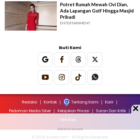
Potret Rumah Mewah Ovi Dian,
Ada Lapangan Golf Hingga Masjid
Pribadi
ENTERTAINMENT
Ikuti Kami
Redaksi
Kontak
Tentang Kami
Karir
Pedoman Media Siber
Kebijakan Privasi
Saran Dan Kritik
Site Map
© 2026 suara.com - All Rights Reserved.