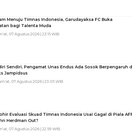
tam Menuju Timnas Indonesia, Garudayaksa FC Buka
tan bagi Talenta Muda
m'at, 07 Agustus 2026 | 23:15 WIB
diri Sendiri, Pengamat Unas Endus Ada Sosok Berpengaruh d
ks Jampidsus
Jum'at, 07 Agustus 2026 | 23:05 WIB
ohir Evaluasi Skuad Timnas Indonesia Usai Gagal di Piala AF
ohn Herdman Out?
m'at, 07 Agustus 2026 | 22:59 WIB