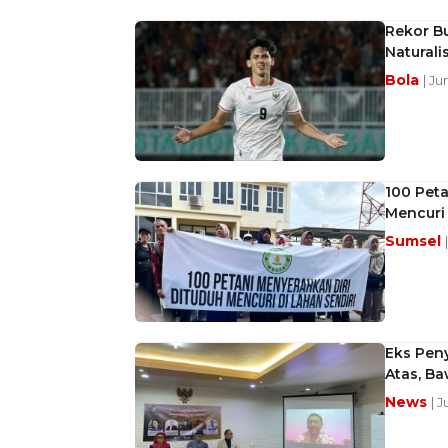
Rekor Bu
Naturali
Bola
| Ju
100 Peta
Mencuri 
Sumsel
Eks Pen
Atas, B
News
| 