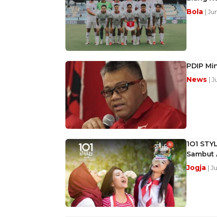
Bola
| Ju
PDIP Min
News
| 
1O1 STY
Sambut 
Jogja
| J