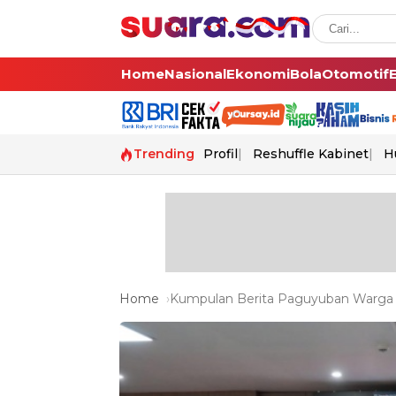
Home
Nasional
Ekonomi
Bola
Otomotif
Trending
Profil
Reshuffle Kabinet
H
Home
Kumpulan Berita Paguyuban Warga B