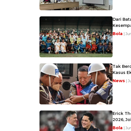
Dari Ba
Kesempa
Bola
| Ju
Tak Ber
Kasus E
News
| 
Erick Th
2026, J
Bola
| Ju