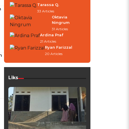
Tarassa Q.
n
33 Articles
Oktavia
Ningrum
31 Articles
Ardina Praf
21 Articles
Ryan Farizzal
20 Articles
h
Liks