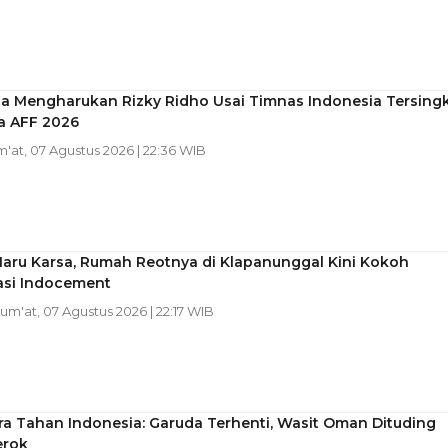
ta Mengharukan Rizky Ridho Usai Timnas Indonesia Tersingk
la AFF 2026
m'at, 07 Agustus 2026 | 22:36 WIB
Haru Karsa, Rumah Reotnya di Klapanunggal Kini Kokoh
asi Indocement
Jum'at, 07 Agustus 2026 | 22:17 WIB
a Tahan Indonesia: Garuda Terhenti, Wasit Oman Dituding
erok