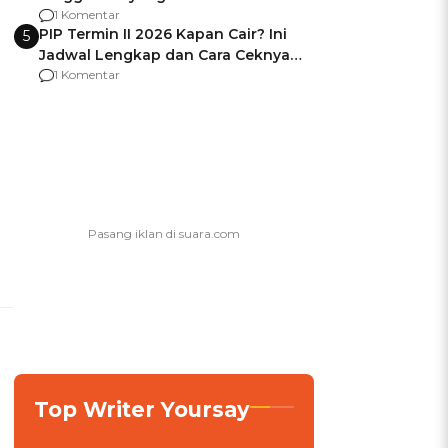
Usai Jadi Brigjen
1 Komentar
PIP Termin II 2026 Kapan Cair? Ini
5
Jadwal Lengkap dan Cara Ceknya
agar Dana Tidak Hangus!
1 Komentar
Top Writer Yoursay