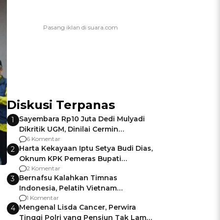
Diskusi Terpanas
Sayembara Rp10 Juta Dedi Mulyadi
1
Dikritik UGM, Dinilai Cermin
Gagalnya Negara Jamin Keamanan
6 Komentar
Harta Kekayaan Iptu Setya Budi Dias,
2
Oknum KPK Pemeras Bupati
Pemalang
2 Komentar
Bernafsu Kalahkan Timnas
3
Indonesia, Pelatih Vietnam
Berencana Pakai Jimat di Pakansari
1 Komentar
Mengenal Lisda Cancer, Perwira
4
Tinggi Polri yang Pensiun Tak Lama