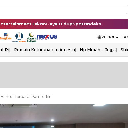
Entertainment
Tekno
Gaya Hidup
Sport
Indeks
REGIONAL:
JA
ut Ri
Pemain Keturunan Indonesia
Hp Murah
Jogja
Shi
antul Terbaru Dan Terkini