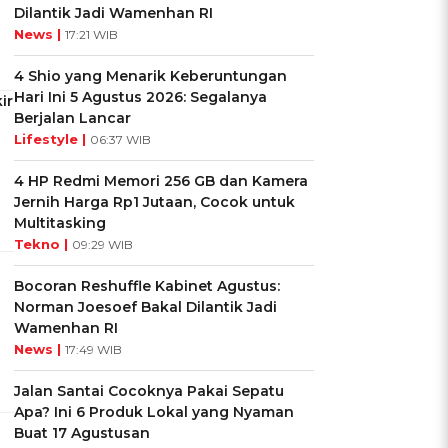
Dilantik Jadi Wamenhan RI
News |
17:21 WIB
4 Shio yang Menarik Keberuntungan
Hari Ini 5 Agustus 2026: Segalanya
ir
Berjalan Lancar
Lifestyle |
06:37 WIB
4 HP Redmi Memori 256 GB dan Kamera
Jernih Harga Rp1 Jutaan, Cocok untuk
Multitasking
Tekno |
09:29 WIB
Bocoran Reshuffle Kabinet Agustus:
Norman Joesoef Bakal Dilantik Jadi
Wamenhan RI
News |
17:49 WIB
Jalan Santai Cocoknya Pakai Sepatu
Apa? Ini 6 Produk Lokal yang Nyaman
Buat 17 Agustusan