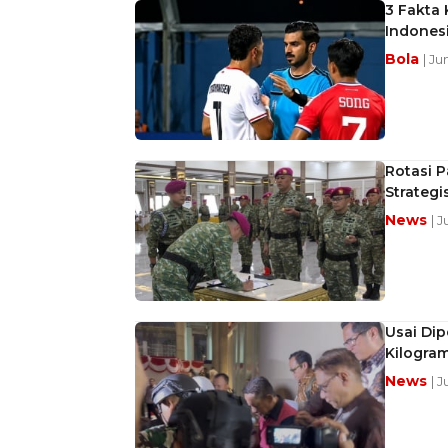
3 Fakta 
Indones
Bola
| Ju
Rotasi P
Strategi
News
| 
Usai Dip
Kilogra
News
| 