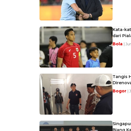
Kata-ka
dari Pia
Bola
| Ju
Tangis 
Direnov
Bogor
| 
Singapur
Biang K