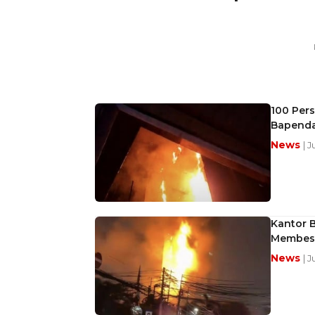
100 Per
Bapenda
News
| 
Kantor B
Membes
News
| 