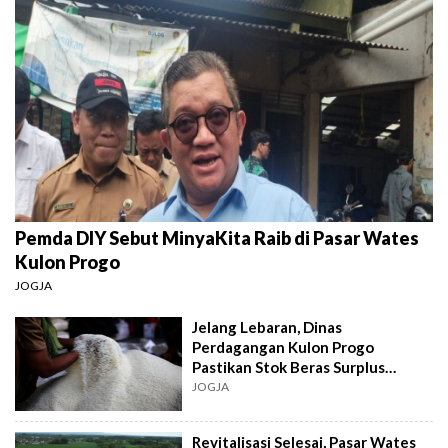
Pemda DIY Sebut MinyaKita Raib di Pasar Wates
Kulon Progo
JOGJA
Jelang Lebaran, Dinas
Perdagangan Kulon Progo
Pastikan Stok Beras Surplus
10.167 Ton
JOGJA
Revitalisasi Selesai, Pasar Wates