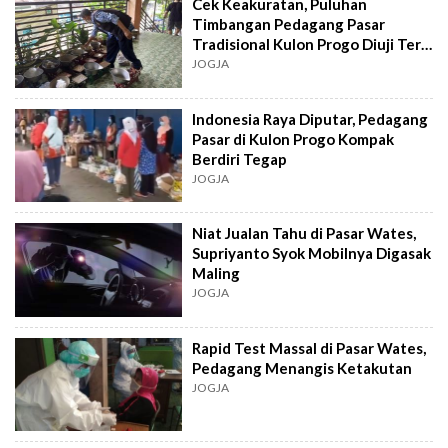
Cek Keakuratan, Puluhan
Timbangan Pedagang Pasar
Tradisional Kulon Progo Diuji Tera
Ulang
JOGJA
Indonesia Raya Diputar, Pedagang
Pasar di Kulon Progo Kompak
Berdiri Tegap
JOGJA
Niat Jualan Tahu di Pasar Wates,
Supriyanto Syok Mobilnya Digasak
Maling
JOGJA
Rapid Test Massal di Pasar Wates,
Pedagang Menangis Ketakutan
JOGJA