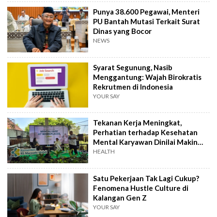
Punya 38.600 Pegawai, Menteri
PU Bantah Mutasi Terkait Surat
Dinas yang Bocor
NEWS
Syarat Segunung, Nasib
Menggantung: Wajah Birokratis
Rekrutmen di Indonesia
YOUR SAY
Tekanan Kerja Meningkat,
Perhatian terhadap Kesehatan
Mental Karyawan Dinilai Makin
Mendesak
HEALTH
Satu Pekerjaan Tak Lagi Cukup?
Fenomena Hustle Culture di
Kalangan Gen Z
YOUR SAY