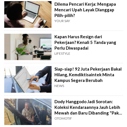
Dilema Pencari Kerja: Mengapa
Mencari Upah Layak Dianggap
Pilih-pilih?
YOUR SAY
Kapan Harus Resign dari
Pekerjaan? Kenali 5 Tanda yang
Perlu Diwaspadai
LIFESTYLE
Siap-siap! 92 Juta Pekerjaan Bakal
Hilang, Kemdiktisaintek Minta
Kampus Segera Berubah
NEWS
Dody Hanggodo Jadi Sorotan:
Koleksi Kendaraannya Jauh Lebih
Mewah dan Baru Dibanding "Pak
Bas"
OTOMOTIF