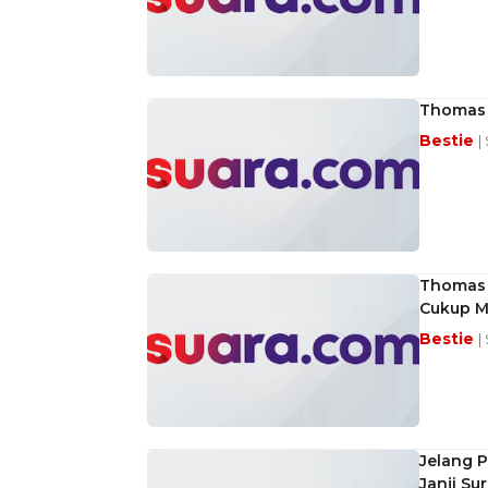
Thomas D
Bestie
|
Thomas 
Cukup M
Bestie
|
Jelang 
Janji Su