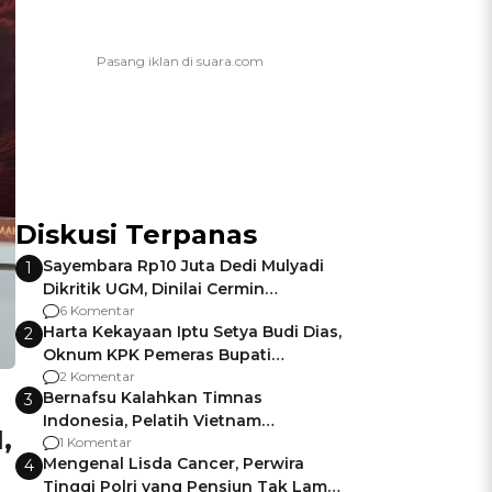
Diskusi Terpanas
Sayembara Rp10 Juta Dedi Mulyadi
1
Dikritik UGM, Dinilai Cermin
Gagalnya Negara Jamin Keamanan
6 Komentar
Harta Kekayaan Iptu Setya Budi Dias,
2
Oknum KPK Pemeras Bupati
Pemalang
2 Komentar
Bernafsu Kalahkan Timnas
3
Indonesia, Pelatih Vietnam
,
Berencana Pakai Jimat di Pakansari
1 Komentar
Mengenal Lisda Cancer, Perwira
4
Tinggi Polri yang Pensiun Tak Lama