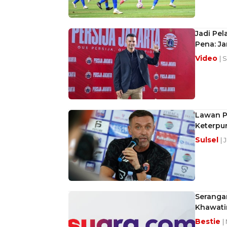
Jadi Pel
Pena: Ja
Video
| 
Lawan PS
Keterpu
Sulsel
| 
Serangan
Khawati
Bestie
|