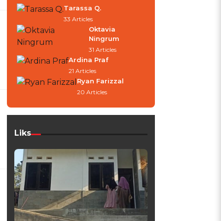
Tarassa Q.
33 Articles
Oktavia
Ningrum
31 Articles
Ardina Praf
21 Articles
Ryan Farizzal
20 Articles
Liks