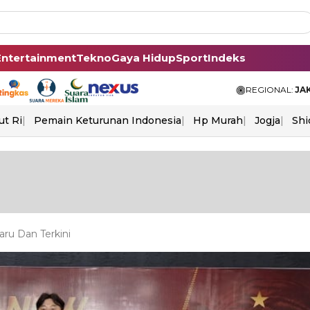
Entertainment
Tekno
Gaya Hidup
Sport
Indeks
REGIONAL:
JA
ut Ri
Pemain Keturunan Indonesia
Hp Murah
Jogja
Shi
aru Dan Terkini