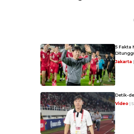
5 Fakta 
Ditungg
Jakarta
Detik-de
Video
| 