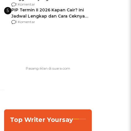
Usai Jadi Brigjen
1 Komentar
PIP Termin II 2026 Kapan Cair? Ini
5
Jadwal Lengkap dan Cara Ceknya
agar Dana Tidak Hangus!
1 Komentar
Top Writer Yoursay