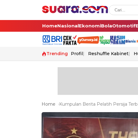
Home
Nasional
Ekonomi
Bola
Otomotif
Trending
Profil
Reshuffle Kabinet
H
Home
Kumpulan Berita Pelatih Persija Terb