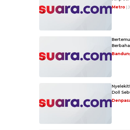
Metro
| 
Bertemu 
Berbaha
Bandun
Nyeleki
Doll Se
Denpas