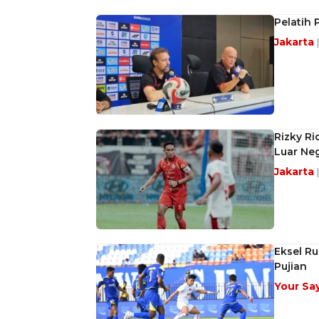
Pelatih 
Jakarta
Rizky Ri
Luar Neg
Jakarta
Eksel Ru
Pujian
Your Sa