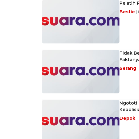
Pelatih 
Bestie
|
Tidak Be
Faktany
Serang
Ngotot!
Kepolisi
Depok
|