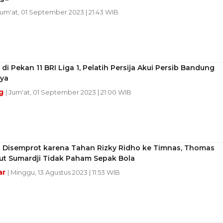
Jum'at, 01 September 2023 | 21:43 WIB
di Pekan 11 BRI Liga 1, Pelatih Persija Akui Persib Bandung
ya
g
| Jum'at, 01 September 2023 | 21:00 WIB
t! Disemprot karena Tahan Rizky Ridho ke Timnas, Thomas
but Sumardji Tidak Paham Sepak Bola
ar
| Minggu, 13 Agustus 2023 | 11:53 WIB