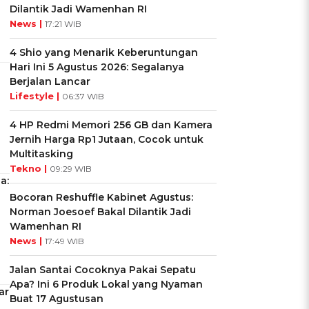
Dilantik Jadi Wamenhan RI
News |
17:21 WIB
4 Shio yang Menarik Keberuntungan
Hari Ini 5 Agustus 2026: Segalanya
Berjalan Lancar
Lifestyle |
06:37 WIB
4 HP Redmi Memori 256 GB dan Kamera
Jernih Harga Rp1 Jutaan, Cocok untuk
Multitasking
Tekno |
09:29 WIB
a:
Bocoran Reshuffle Kabinet Agustus:
Norman Joesoef Bakal Dilantik Jadi
Wamenhan RI
News |
17:49 WIB
Jalan Santai Cocoknya Pakai Sepatu
Apa? Ini 6 Produk Lokal yang Nyaman
ar
Buat 17 Agustusan