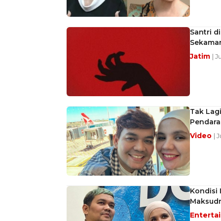
Santri d
Sekamar
Jatim
| 
Tak Lagi
Pendarah
Video
| 
Kondisi 
Maksudn
Enterta