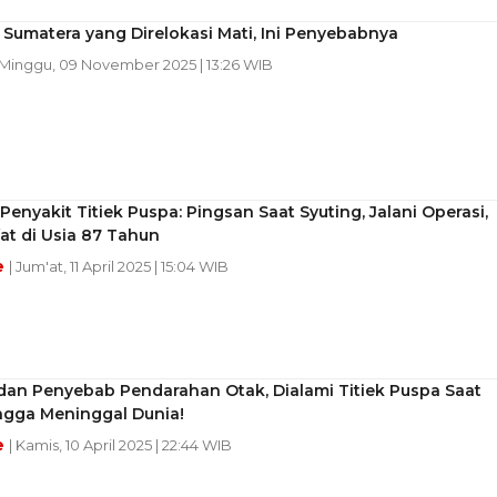
Sumatera yang Direlokasi Mati, Ini Penyebabnya
 Minggu, 09 November 2025 | 13:26 WIB
Penyakit Titiek Puspa: Pingsan Saat Syuting, Jalani Operasi,
at di Usia 87 Tahun
e
| Jum'at, 11 April 2025 | 15:04 WIB
dan Penyebab Pendarahan Otak, Dialami Titiek Puspa Saat
ingga Meninggal Dunia!
e
| Kamis, 10 April 2025 | 22:44 WIB