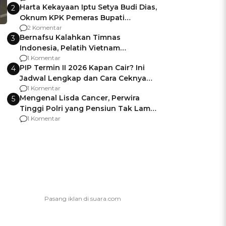
Harta Kekayaan Iptu Setya Budi Dias,
2
Oknum KPK Pemeras Bupati
Pemalang
2 Komentar
Bernafsu Kalahkan Timnas
3
Indonesia, Pelatih Vietnam
Berencana Pakai Jimat di Pakansari
1 Komentar
PIP Termin II 2026 Kapan Cair? Ini
4
Jadwal Lengkap dan Cara Ceknya
agar Dana Tidak Hangus!
1 Komentar
Mengenal Lisda Cancer, Perwira
5
Tinggi Polri yang Pensiun Tak Lama
Usai Jadi Brigjen
1 Komentar