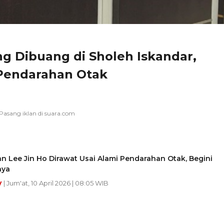
ng Dibuang di Sholeh Iskandar,
 Pendarahan Otak
 Lee Jin Ho Dirawat Usai Alami Pendarahan Otak, Begini
nya
y
| Jum'at, 10 April 2026 | 08:05 WIB