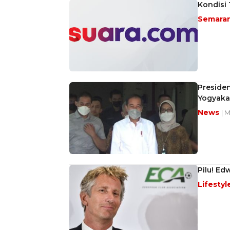
Kondisi 
Semara
Presiden
Yogyaka
News
| 
Pilu! Ed
Lifestyl