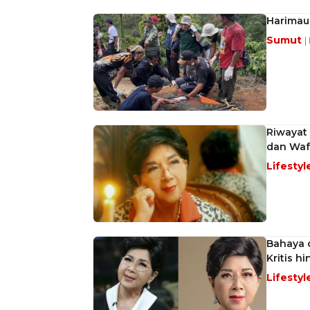
Harimau 
Sumut
|
Riwayat 
dan Waf
Lifestyl
Bahaya 
Kritis h
Lifestyl