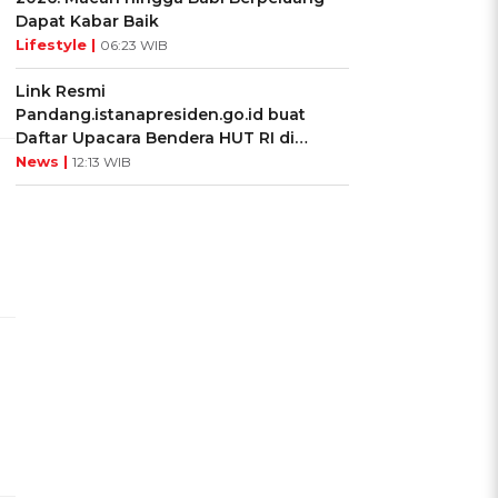
Dapat Kabar Baik
Lifestyle |
06:23 WIB
Link Resmi
Pandang.istanapresiden.go.id buat
Daftar Upacara Bendera HUT RI di
Istana Negara
News |
12:13 WIB