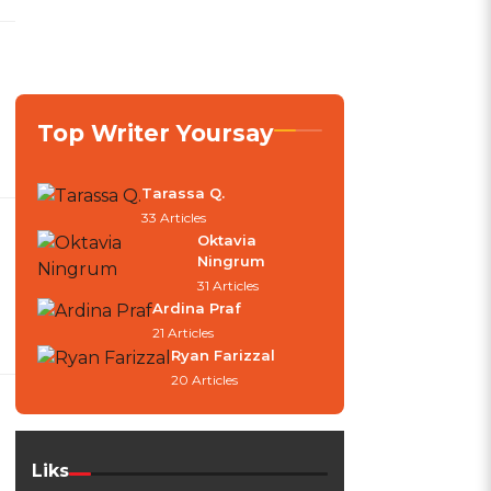
Top Writer Yoursay
Tarassa Q.
33 Articles
Oktavia
Ningrum
31 Articles
Ardina Praf
21 Articles
Ryan Farizzal
20 Articles
Liks