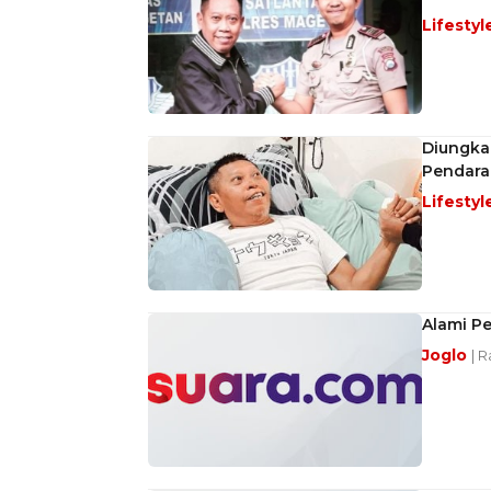
Lifestyl
Diungkap
Pendarah
Lifestyl
Alami Pe
Joglo
| R