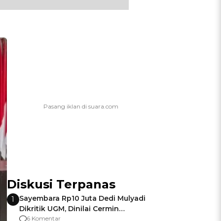
Diskusi Terpanas
Sayembara Rp10 Juta Dedi Mulyadi
1
Dikritik UGM, Dinilai Cermin
Gagalnya Negara Jamin Keamanan
6 Komentar