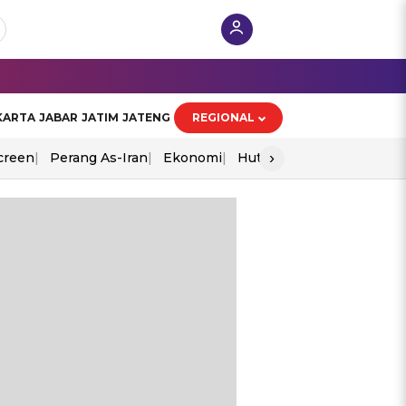
KARTA
JABAR
JATIM
JATENG
REGIONAL
›
creen
Perang As-Iran
Ekonomi
Hut Ri