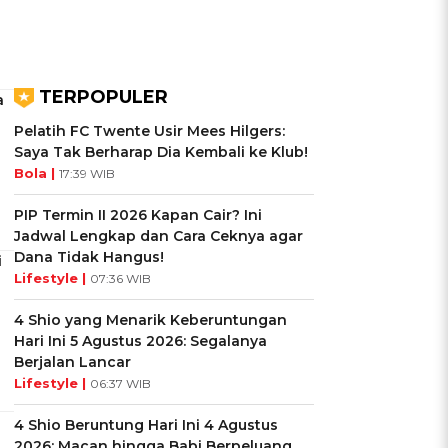
TERPOPULER
a
Pelatih FC Twente Usir Mees Hilgers:
Saya Tak Berharap Dia Kembali ke Klub!
Bola |
17:39 WIB
PIP Termin II 2026 Kapan Cair? Ini
Jadwal Lengkap dan Cara Ceknya agar
Dana Tidak Hangus!
i
Lifestyle |
07:36 WIB
4 Shio yang Menarik Keberuntungan
Hari Ini 5 Agustus 2026: Segalanya
Berjalan Lancar
Lifestyle |
06:37 WIB
4 Shio Beruntung Hari Ini 4 Agustus
2026: Macan hingga Babi Berpeluang