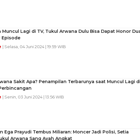
 Muncul Lagi di TV, Tukul Arwana Dulu Bisa Dapat Honor Du
r Episode
e
| Selasa, 04 Juni 2024 | 19:59 WIB
wana Sakit Apa? Penampilan Terbarunya saat Muncul Lagi d
 Perbincangan
e
| Senin, 03 Juni 2024 | 13:56 WIB
 Ega Prayudi Tembus Miliaran: Moncer Jadi Polisi, Setia
ukul Arwana Sang Ayah Angkat