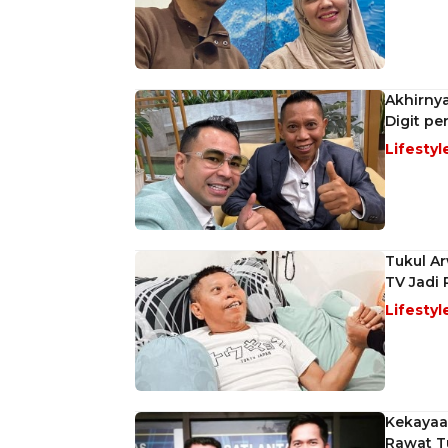
Akhirnya
Digit pe
Lifestyl
Tukul Ar
TV Jadi
Lifestyl
Kekayaan
Rawat T