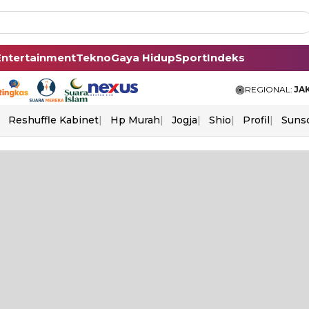
Entertainment
Tekno
Gaya Hidup
Sport
Indeks
REGIONAL:
JA
Reshuffle Kabinet
Hp Murah
Jogja
Shio
Profil
Suns