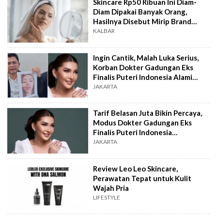
Skincare Rp50 Ribuan Ini Diam-
Diam Dipakai Banyak Orang,
Hasilnya Disebut Mirip Brand
Jutaan
KALBAR
Ingin Cantik, Malah Luka Serius,
Korban Dokter Gadungan Eks
Finalis Puteri Indonesia Alami
Trauma
JAKARTA
Tarif Belasan Juta Bikin Percaya,
Modus Dokter Gadungan Eks
Finalis Puteri Indonesia
Terbongkar
JAKARTA
Review Leo Leo Skincare,
Perawatan Tepat untuk Kulit
Wajah Pria
LIFESTYLE