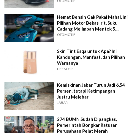
OTOMOTIF
Hemat Bensin Gak Pakai Mahal, Ini
Pilihan Motor Bekas Irit, Suku
Cadang Melimpah Mentok 5
Jutaan
OTOMOTIF
Skin Tint Esqa untuk Apa? Ini
Kandungan, Manfaat, dan Pilihan
Warnanya
LIFESTYLE
Kemiskinan Jabar Turun Jadi 6,54
Persen, tetapi Ketimpangan
Justru Melebar
JABAR
274 BUMN Sudah Dipangkas,
Pemerintah Bongkar Ratusan
Perusahaan Pelat Merah