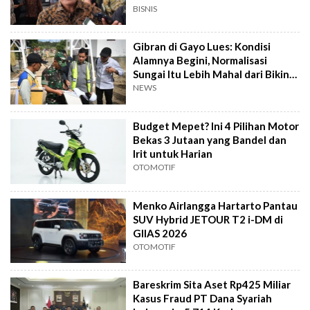
BISNIS
Gibran di Gayo Lues: Kondisi
Alamnya Begini, Normalisasi
Sungai Itu Lebih Mahal dari Bikin
Jembatan
NEWS
Budget Mepet? Ini 4 Pilihan Motor
Bekas 3 Jutaan yang Bandel dan
Irit untuk Harian
OTOMOTIF
Menko Airlangga Hartarto Pantau
SUV Hybrid JETOUR T2 i-DM di
GIIAS 2026
OTOMOTIF
Bareskrim Sita Aset Rp425 Miliar
Kasus Fraud PT Dana Syariah