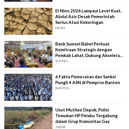
El Nino 2026 Lampaui Level Kuat,
Abdul Azis Desak Pemerintah
Serius Atasi Kekeringan
NEWS
Bank Sumsel Babel Perkuat
Kemitraan Strategis dengan
Pemkab Lahat, Dukung Akselerasi
Ekonomi Daerah
SUMSEL
6 Fakta Pemecatan dan Sanksi
Pungli 4 ASN di Pemprov Banten
BANTEN
Usut Mutilasi Depok, Polisi
Temukan HP Pelaku Tergabung
dalam Grup Komunitas Gay
JABAR