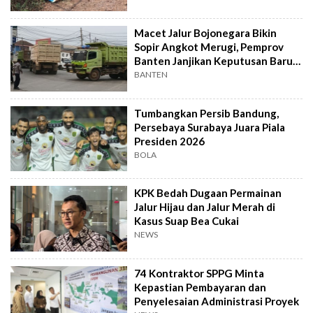
Macet Jalur Bojonegara Bikin
Sopir Angkot Merugi, Pemprov
Banten Janjikan Keputusan Baru 4
Hari Lagi
BANTEN
Tumbangkan Persib Bandung,
Persebaya Surabaya Juara Piala
Presiden 2026
BOLA
KPK Bedah Dugaan Permainan
Jalur Hijau dan Jalur Merah di
Kasus Suap Bea Cukai
NEWS
74 Kontraktor SPPG Minta
Kepastian Pembayaran dan
Penyelesaian Administrasi Proyek