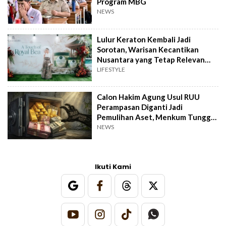
Program MBG
NEWS
Lulur Keraton Kembali Jadi
Sorotan, Warisan Kecantikan
Nusantara yang Tetap Relevan
hingga Kini
LIFESTYLE
Calon Hakim Agung Usul RUU
Perampasan Diganti Jadi
Pemulihan Aset, Menkum Tunggu
Langkah DPR
NEWS
Ikuti Kami