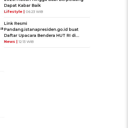
Dapat Kabar Baik
Lifestyle |
06:23 WIB
Link Resmi
sa
Pandang.istanapresiden.go.id buat
Daftar Upacara Bendera HUT RI di
Istana Negara
News |
12:13 WIB