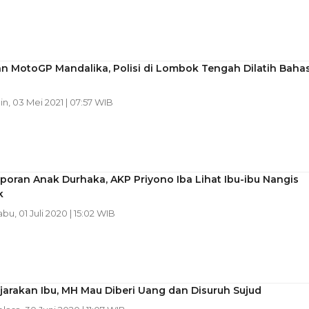
n MotoGP Mandalika, Polisi di Lombok Tengah Dilatih Baha
in, 03 Mei 2021 | 07:57 WIB
poran Anak Durhaka, AKP Priyono Iba Lihat Ibu-ibu Nangis
k
abu, 01 Juli 2020 | 15:02 WIB
jarakan Ibu, MH Mau Diberi Uang dan Disuruh Sujud