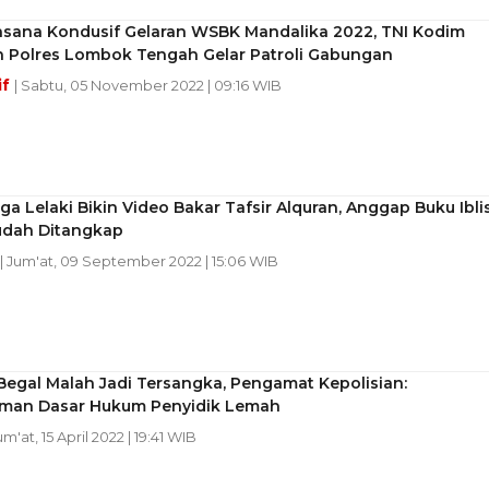
asana Kondusif Gelaran WSBK Mandalika 2022, TNI Kodim
n Polres Lombok Tengah Gelar Patroli Gabungan
if
| Sabtu, 05 November 2022 | 09:16 WIB
ga Lelaki Bikin Video Bakar Tafsir Alquran, Anggap Buku Iblis
Sudah Ditangkap
| Jum'at, 09 September 2022 | 15:06 WIB
egal Malah Jadi Tersangka, Pengamat Kepolisian:
an Dasar Hukum Penyidik Lemah
um'at, 15 April 2022 | 19:41 WIB