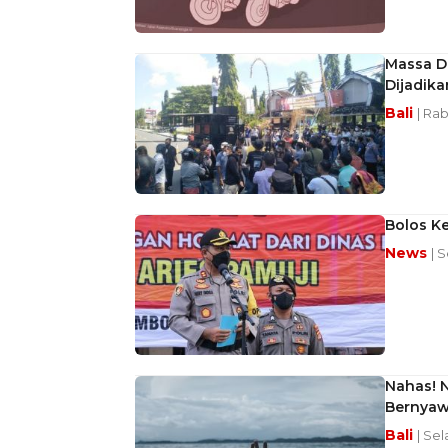
Massa D
Dijadik
Bali
| Rab
Bolos Ke
News
| 
Nahas! 
Bernya
Bali
| Sel