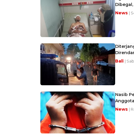
Dibegal
News
| 
Diterja
Direnda
Bali
| Sab
Nasib P
Anggota 
News
| 