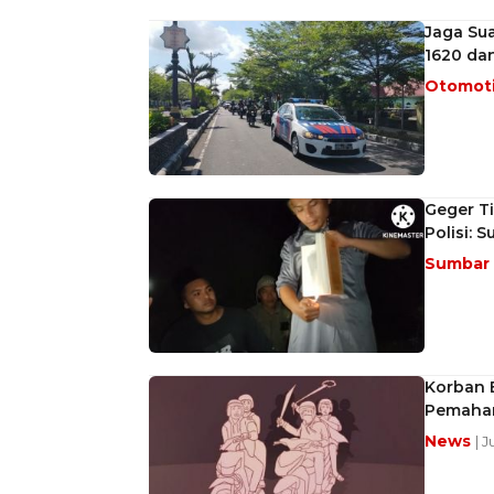
Jaga Su
1620 da
Otomot
Geger Ti
Polisi: 
Sumbar
Korban B
Pemaham
News
| J