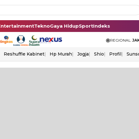
Entertainment
Tekno
Gaya Hidup
Sport
Indeks
REGIONAL:
JA
Reshuffle Kabinet
Hp Murah
Jogja
Shio
Profil
Suns