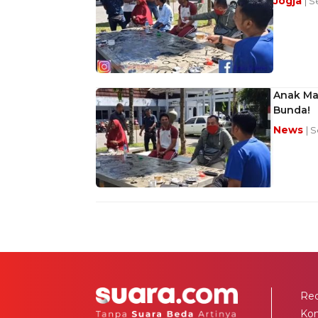
Jogja
| S
Anak Mau
Bunda!
News
| 
Red
Ko