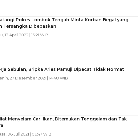
atangi Polres Lombok Tengah Minta Korban Begal yang
an Tersangka Dibebaskan
u, 13 April 2022 | 13:21 WIB
rja Sebulan, Bripka Aries Pamuji Dipecat Tidak Hormat
Senin, 27 Desember 2021 | 14:48 WIB
Niat Menyelam Cari Ikan, Ditemukan Tenggelam dan Tak
wa
asa, 06 Juli 2021 | 06:47 WIB