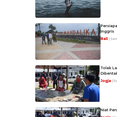
Persiapa
Inggris
Bali
| Sen
Tolak La
Dibenta
Jogja
| R
Niat Pen