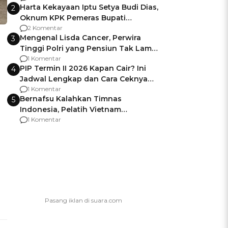
Harta Kekayaan Iptu Setya Budi Dias,
2
Oknum KPK Pemeras Bupati
Pemalang
2 Komentar
Mengenal Lisda Cancer, Perwira
3
Tinggi Polri yang Pensiun Tak Lama
Usai Jadi Brigjen
1 Komentar
PIP Termin II 2026 Kapan Cair? Ini
4
Jadwal Lengkap dan Cara Ceknya
agar Dana Tidak Hangus!
1 Komentar
Bernafsu Kalahkan Timnas
5
Indonesia, Pelatih Vietnam
Berencana Pakai Jimat di Pakansari
1 Komentar