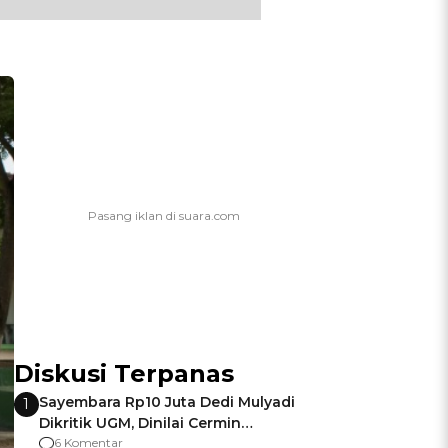
Diskusi Terpanas
Sayembara Rp10 Juta Dedi Mulyadi
1
Dikritik UGM, Dinilai Cermin
Gagalnya Negara Jamin Keamanan
6 Komentar