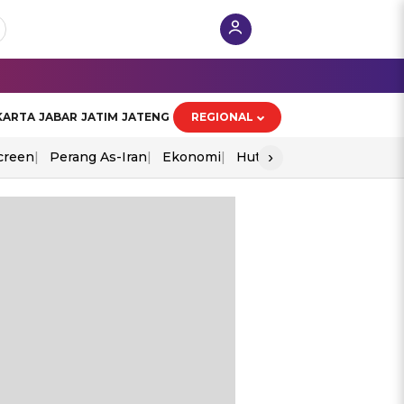
KARTA
JABAR
JATIM
JATENG
REGIONAL
›
creen
Perang As-Iran
Ekonomi
Hut Ri