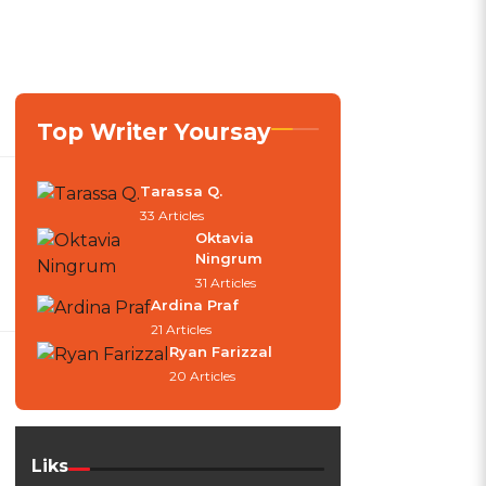
Top Writer Yoursay
Tarassa Q.
33 Articles
Oktavia
Ningrum
31 Articles
Ardina Praf
21 Articles
Ryan Farizzal
20 Articles
Liks