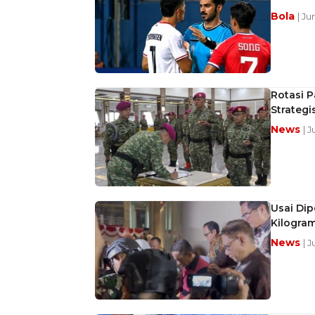
Bola
| Ju
Rotasi P
Strategi
News
| 
Usai Dip
Kilogra
News
| 