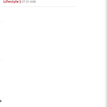
Lifestyle |
07:10 WIB
s