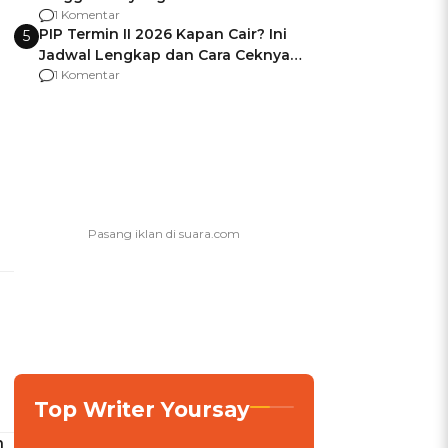
Usai Jadi Brigjen
1 Komentar
PIP Termin II 2026 Kapan Cair? Ini
5
Jadwal Lengkap dan Cara Ceknya
agar Dana Tidak Hangus!
1 Komentar
Top Writer Yoursay
n