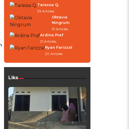
Tarassa Q.
33 Articles
Oktavia
Ningrum
31 Articles
Ardina Praf
21 Articles
h
Ryan Farizzal
20 Articles
Liks