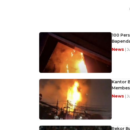
100 Per
Bapenda
News
| 
Kantor B
Membes
News
| 
Rekor Bu