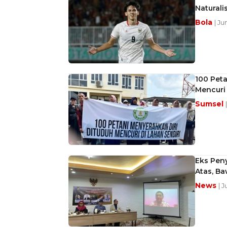
Naturali
Bola
| Ju
100 Peta
Mencuri 
Sumsel
Eks Pen
Atas, B
News
| 