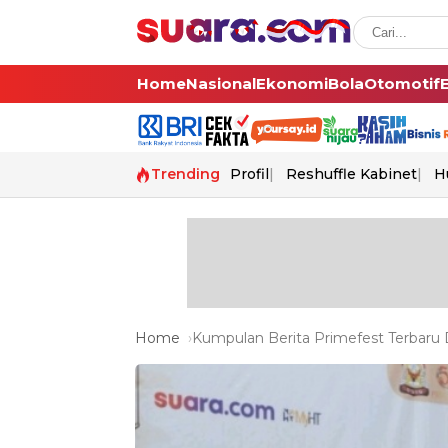
Home
Nasional
Ekonomi
Bola
Otomotif
Trending
Profil
Reshuffle Kabinet
H
Home
Kumpulan Berita Primefest Terbaru D