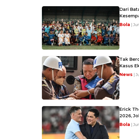
Dari Ba
Kesempa
Bola
| Ju
Tak Ber
Kasus E
News
| 
Erick Th
2026, J
Bola
| Ju