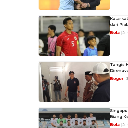
Kata-ka
dari Pia
Bola
| Ju
Tangis 
Direnov
Bogor
| 
Singapur
Biang K
Bola
| Ju