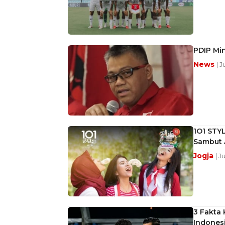
PDIP Min
News
| 
1O1 STY
Sambut 
Jogja
| J
3 Fakta 
Indones