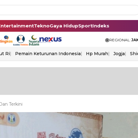
Entertainment
Tekno
Gaya Hidup
Sport
Indeks
REGIONAL:
JA
ut Ri
Pemain Keturunan Indonesia
Hp Murah
Jogja
Shi
an Terkini