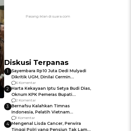
Diskusi Terpanas
Sayembara Rp10 Juta Dedi Mulyadi
1
Dikritik UGM, Dinilai Cermin
Gagalnya Negara Jamin Keamanan
6 Komentar
Harta Kekayaan Iptu Setya Budi Dias,
2
Oknum KPK Pemeras Bupati
Pemalang
2 Komentar
Bernafsu Kalahkan Timnas
3
Indonesia, Pelatih Vietnam
Berencana Pakai Jimat di Pakansari
1 Komentar
Mengenal Lisda Cancer, Perwira
4
Tinggi Polri yang Pensiun Tak Lama