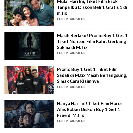
Mulai Hari Ini, Tiket Film Esok
Tanpa Ibu Diskon Beli 1 Gratis 1 di
m.tix
ENTERTAINMENT
Masih Berlaku! Promo Buy 1 Get 1
Tiket Nonton Film Kafir: Gerbang
Sukma di M.Tix
ENTERTAINMENT
Promo Buy 1 Get 1 Tiket Film
Sadali di M.tix Masih Berlangsung,
Simak Cara Klaimnya
ENTERTAINMENT
Hanya Hari Ini! Tiket Film Horor
Alas Roban Diskon Buy 1 Get 1
Free di M.Tix
ENTERTAINMENT