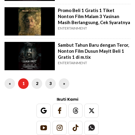
Promo Beli 1 Gratis 1 Tiket
Nonton Film Malam 3 Yasinan
Masih Berlangsung, Cek Syaratnya
ENTERTAINMENT
Sambut Tahun Baru dengan Teror,
Nonton Film Dusun Mayit Beli 1
Gratis 1 di m.tix
ENTERTAINMENT
«
1
2
3
»
Ikuti Kami