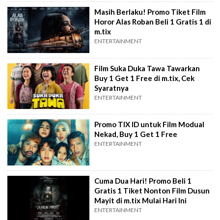
Masih Berlaku! Promo Tiket Film
Horor Alas Roban Beli 1 Gratis 1 di
m.tix
ENTERTAINMENT
Film Suka Duka Tawa Tawarkan
Buy 1 Get 1 Free di m.tix, Cek
Syaratnya
ENTERTAINMENT
Promo TIX ID untuk Film Modual
Nekad, Buy 1 Get 1 Free
ENTERTAINMENT
Cuma Dua Hari! Promo Beli 1
Gratis 1 Tiket Nonton Film Dusun
Mayit di m.tix Mulai Hari Ini
ENTERTAINMENT