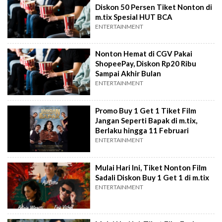
Diskon 50 Persen Tiket Nonton di
m.tix Spesial HUT BCA
ENTERTAINMENT
Nonton Hemat di CGV Pakai
ShopeePay, Diskon Rp20 Ribu
Sampai Akhir Bulan
ENTERTAINMENT
Promo Buy 1 Get 1 Tiket Film
Jangan Seperti Bapak di m.tix,
Berlaku hingga 11 Februari
ENTERTAINMENT
Mulai Hari Ini, Tiket Nonton Film
Sadali Diskon Buy 1 Get 1 di m.tix
ENTERTAINMENT