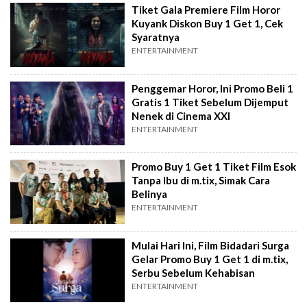
Tiket Gala Premiere Film Horor
Kuyank Diskon Buy 1 Get 1, Cek
Syaratnya
ENTERTAINMENT
Penggemar Horor, Ini Promo Beli 1
Gratis 1 Tiket Sebelum Dijemput
Nenek di Cinema XXI
ENTERTAINMENT
Promo Buy 1 Get 1 Tiket Film Esok
Tanpa Ibu di m.tix, Simak Cara
Belinya
ENTERTAINMENT
Mulai Hari Ini, Film Bidadari Surga
Gelar Promo Buy 1 Get 1 di m.tix,
Serbu Sebelum Kehabisan
ENTERTAINMENT