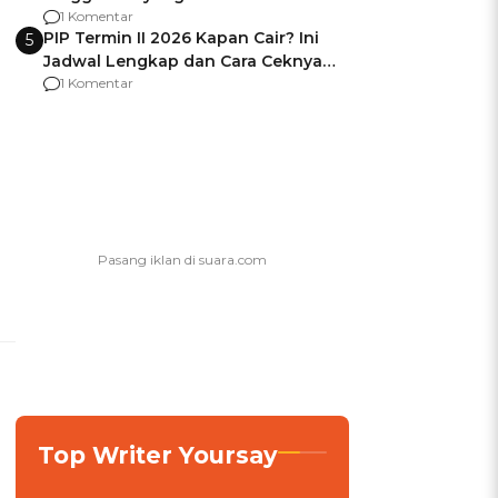
Usai Jadi Brigjen
1 Komentar
PIP Termin II 2026 Kapan Cair? Ini
5
Jadwal Lengkap dan Cara Ceknya
agar Dana Tidak Hangus!
1 Komentar
Top Writer Yoursay