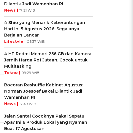
Dilantik Jadi Wamenhan RI
News |
17:21 WIB
4 Shio yang Menarik Keberuntungan
Hari Ini 5 Agustus 2026: Segalanya
Berjalan Lancar
Lifestyle |
06:37 WIB
4 HP Redmi Memori 256 GB dan Kamera
Jernih Harga Rp1 Jutaan, Cocok untuk
Multitasking
Tekno |
09:29 WIB
Bocoran Reshuffle Kabinet Agustus:
Norman Joesoef Bakal Dilantik Jadi
Wamenhan RI
News |
17:49 WIB
Jalan Santai Cocoknya Pakai Sepatu
Apa? Ini 6 Produk Lokal yang Nyaman
Buat 17 Agustusan