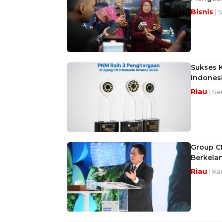
Bisnis
| 
Sukses 
Indones
Riau
| Se
Group CE
Berkela
Riau
| Ka