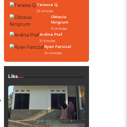
Tarassa Q.
33 Articles
Oktavia
Ningrum
31 Articles
Ardina Praf
21 Articles
Ryan Farizzal
20 Articles
Liks
a