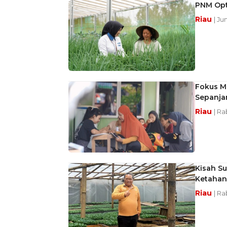
PNM Opt
Riau
| Ju
Fokus M
Sepanja
Riau
| Ra
Kisah S
Ketahan
Riau
| Ra