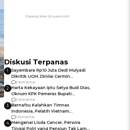
Diskusi Terpanas
Sayembara Rp10 Juta Dedi Mulyadi
1
Dikritik UGM, Dinilai Cermin
Gagalnya Negara Jamin Keamanan
6 Komentar
Harta Kekayaan Iptu Setya Budi Dias,
2
Oknum KPK Pemeras Bupati
Pemalang
2 Komentar
Bernafsu Kalahkan Timnas
3
Indonesia, Pelatih Vietnam
Berencana Pakai Jimat di Pakansari
1 Komentar
Mengenal Lisda Cancer, Perwira
4
Tinggi Polri yang Pensiun Tak Lama