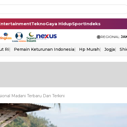
Entertainment
Tekno
Gaya Hidup
Sport
Indeks
REGIONAL:
JA
ut Ri
Pemain Keturunan Indonesia
Hp Murah
Jogja
Shi
onal Madani Terbaru Dan Terkini