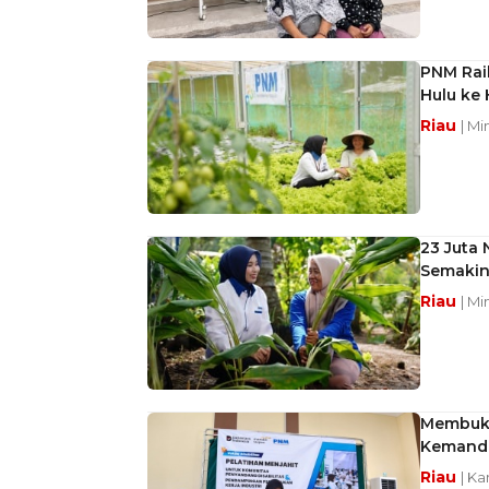
PNM Raih
Hulu ke H
Riau
| Mi
23 Juta 
Semakin
Riau
| Mi
Membuka
Kemandi
Riau
| Ka