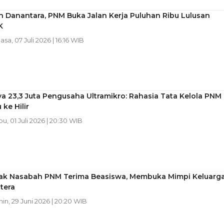
 Danantara, PNM Buka Jalan Kerja Puluhan Ribu Lulusan
K
lasa, 07 Juli 2026 | 16:16 WIB
a 23,3 Juta Pengusaha Ultramikro: Rahasia Tata Kelola PNM
 ke Hilir
bu, 01 Juli 2026 | 20:30 WIB
nak Nasabah PNM Terima Beasiswa, Membuka Mimpi Keluarg
tera
nin, 29 Juni 2026 | 20:20 WIB