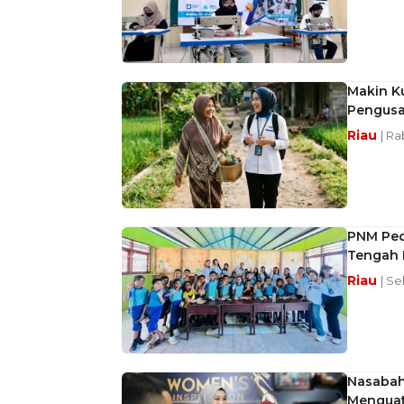
Makin Ku
Pengusa
Riau
| Ra
PNM Ped
Tengah 
Riau
| Se
Nasabah
Menguat