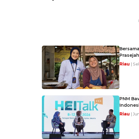
Bersama
Prasejah
Riau
| Se
PNM Bawa
Indones
Riau
| Ju