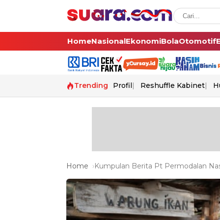
Home
Nasional
Ekonomi
Bola
Otomotif
Trending
Profil
Reshuffle Kabinet
H
Home
Kumpulan Berita Pt Permodalan Nasi