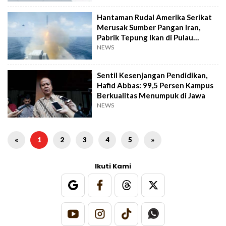
Hantaman Rudal Amerika Serikat
Merusak Sumber Pangan Iran,
Pabrik Tepung Ikan di Pulau
Qeshm
NEWS
Sentil Kesenjangan Pendidikan,
Hafid Abbas: 99,5 Persen Kampus
Berkualitas Menumpuk di Jawa
NEWS
«
1
2
3
4
5
»
Ikuti Kami