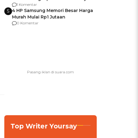
agar Dana Tidak Hangus!
1 Komentar
4 HP Samsung Memori Besar Harga
5
Murah Mulai Rp1 Jutaan
0 Komentar
Top Writer Yoursay