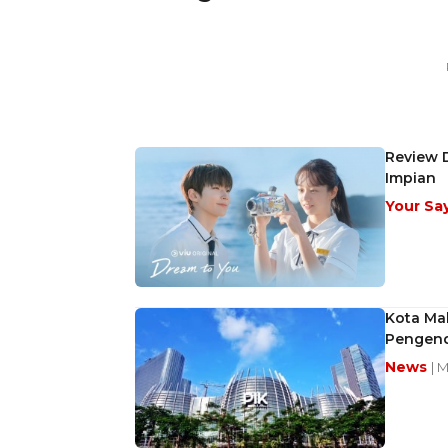
Review 
Impian
Your Sa
Kota Mak
Pengenda
News
| 