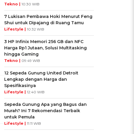
Tekno |
10:30 WIB
7 Lukisan Pembawa Hoki Menurut Feng
Shui untuk Dipajang di Ruang Tamu
Lifestyle |
10:32 WIB
3 HP Infinix Memori 256 GB dan NFC
Harga Rp1 Jutaan, Solusi Multitasking
hingga Gaming
Tekno |
09:49 WIB
12 Sepeda Gunung United Detroit
Lengkap dengan Harga dan
Spesifikasinya
Lifestyle |
12:40 WIB
Sepeda Gunung Apa yang Bagus dan
Murah? Ini 7 Rekomendasi Terbaik
untuk Pemula
Lifestyle |
11:11 WIB