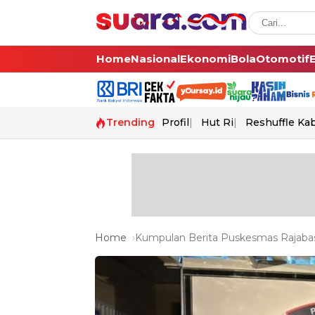
Home
Nasional
Ekonomi
Bola
Otomotif
Trending
Profil
Hut Ri
Reshuffle Ka
Home
Kumpulan Berita Puskesmas Rajabasa