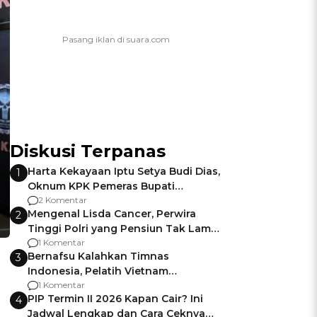
Diskusi Terpanas
Harta Kekayaan Iptu Setya Budi Dias,
1
Oknum KPK Pemeras Bupati
Pemalang
2 Komentar
Mengenal Lisda Cancer, Perwira
2
Tinggi Polri yang Pensiun Tak Lama
Usai Jadi Brigjen
1 Komentar
Bernafsu Kalahkan Timnas
3
Indonesia, Pelatih Vietnam
Berencana Pakai Jimat di Pakansari
1 Komentar
PIP Termin II 2026 Kapan Cair? Ini
4
Jadwal Lengkap dan Cara Ceknya