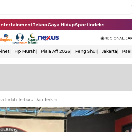
Entertainment
Tekno
Gaya Hidup
Sport
Indeks
REGIONAL:
JA
binet
Hp Murah
Piala Aff 2026
Feng Shui
Jakarta
Psel
 Indah Terbaru Dan Terkini