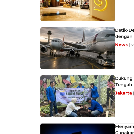
Detik-De
dengan 
News
| 
Dukung 
Tengah 
Jakarta
Menyamar
Gunakan