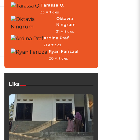
Tarassa Q.
33 Articles
Oktavia
Ningrum
31 Articles
Ardina Praf
21 Articles
Ryan Farizzal
20 Articles
Liks