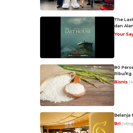
The Las
dan Ala
Your Sa
80 Perse
Ribu/Kg
Bisnis
| 
Belanja 
Bri
| Ming