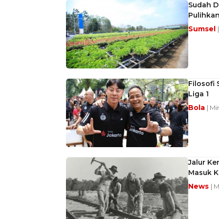
Sudah D
Pulihka
Sumsel
Filosofi
Liga 1
Bola
| M
Jalur Ke
Masuk K
News
| 