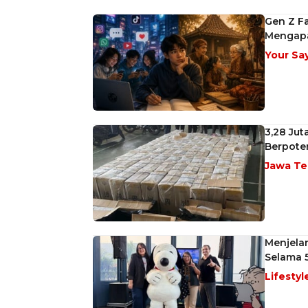
Gen Z Fa
Mengap
Your Sa
3,28 Jut
Berpoten
Jawa T
Menjela
Selama 5
Lifestyl