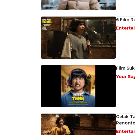
6 Film 
Enterta
Film Su
Your Sa
Gelak Ta
Penonto
Enterta