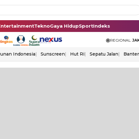
Entertainment
Tekno
Gaya Hidup
Sport
Indeks
REGIONAL:
JA
unan Indonesia
Sunscreen
Hut Ri
Sepatu Jalan
Bante