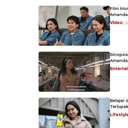
Film Mo
Amanda 
Video
| 
Sinopsi
Amanda 
Enterta
Belajar 
Terlupa
Lifestyl