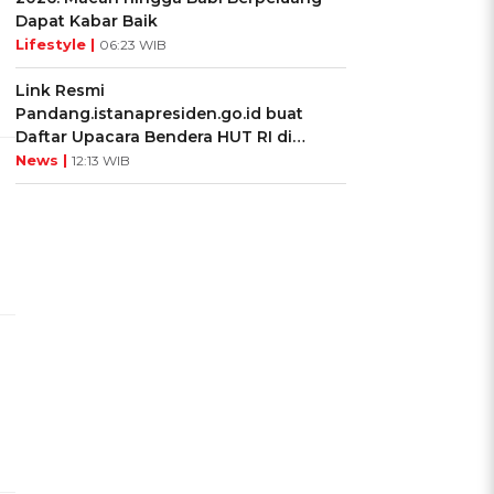
Dapat Kabar Baik
Lifestyle |
06:23 WIB
Link Resmi
Pandang.istanapresiden.go.id buat
Daftar Upacara Bendera HUT RI di
Istana Negara
News |
12:13 WIB