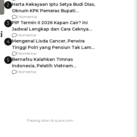
Harta Kekayaan Iptu Setya Budi Dias,
2
Oknum KPK Pemeras Bupati
Pemalang
2 Komentar
PIP Termin II 2026 Kapan Cair? Ini
3
Jadwal Lengkap dan Cara Ceknya
i
agar Dana Tidak Hangus!
1 Komentar
Mengenal Lisda Cancer, Perwira
4
Tinggi Polri yang Pensiun Tak Lama
Usai Jadi Brigjen
1 Komentar
Bernafsu Kalahkan Timnas
5
Indonesia, Pelatih Vietnam
Berencana Pakai Jimat di Pakansari
1 Komentar