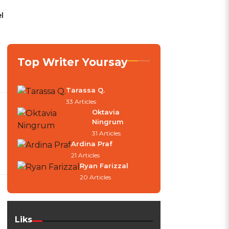
l
Top Writer Yoursay
Tarassa Q.
33 Articles
Oktavia
Ningrum
31 Articles
Ardina Praf
21 Articles
Ryan Farizzal
20 Articles
Liks