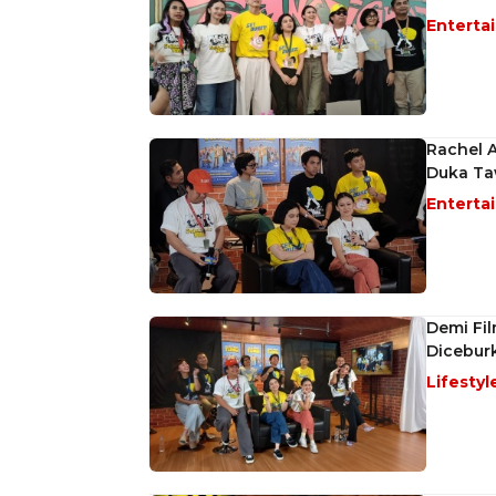
Enterta
Rachel A
Duka Ta
Enterta
Demi Fil
Dicebur
Lifestyl