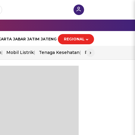
KARTA
JABAR
JATIM
JATENG
REGIONAL
›
n
Mobil Listrik
Tenaga Kesehatan
Perang As-Iran
Ekon