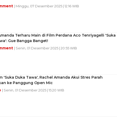
inment
| Minggu, 07 Desember 2025 | 12:16 WIB
manda Terharu Main di Film Perdana Aco Tenriyagelli 'Suka
wa': Gue Bangga Banget!
inment
| Senin, 01 Desember 2025 | 20:55 WIB
m 'Suka Duka Tawa', Rachel Amanda Akui Stres Parah
kan ke Panggung Open Mic
e
| Senin, 01 Desember 2025 | 15:20 WIB