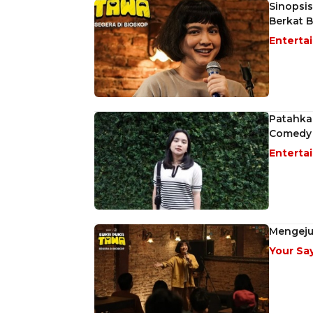
Sinopsi
Berkat 
Enterta
Patahka
Comedy
Enterta
Mengeju
Your Sa