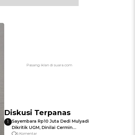
Diskusi Terpanas
Sayembara Rp10 Juta Dedi Mulyadi
1
Dikritik UGM, Dinilai Cermin
Gagalnya Negara Jamin Keamanan
6 Komentar