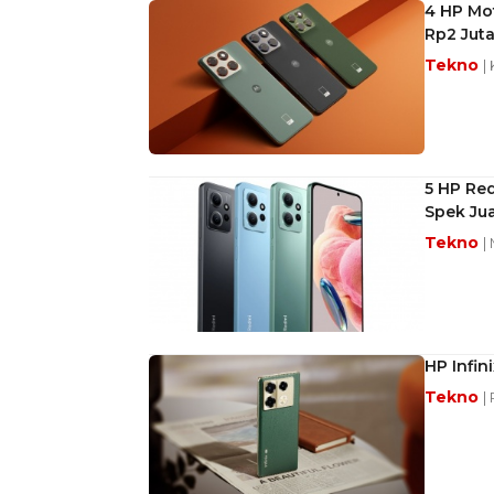
4 HP Mot
Rp2 Jut
Tekno
|
5 HP Re
Spek Ju
Tekno
|
HP Infin
Tekno
|