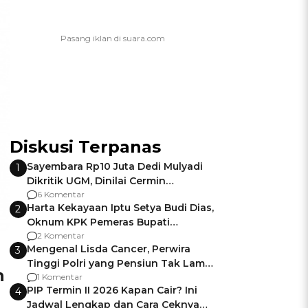
Diskusi Terpanas
Sayembara Rp10 Juta Dedi Mulyadi
1
Dikritik UGM, Dinilai Cermin
Gagalnya Negara Jamin Keamanan
6 Komentar
Harta Kekayaan Iptu Setya Budi Dias,
2
Oknum KPK Pemeras Bupati
Pemalang
2 Komentar
Mengenal Lisda Cancer, Perwira
3
Tinggi Polri yang Pensiun Tak Lama
n
Usai Jadi Brigjen
1 Komentar
PIP Termin II 2026 Kapan Cair? Ini
4
Jadwal Lengkap dan Cara Ceknya