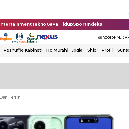
Entertainment
Tekno
Gaya Hidup
Sport
Indeks
REGIONAL:
JA
Reshuffle Kabinet
Hp Murah
Jogja
Shio
Profil
Suns
an Terkini