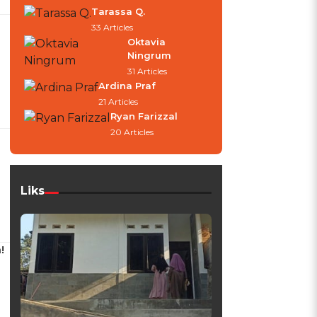
Tarassa Q.
33 Articles
Oktavia
Ningrum
31 Articles
Ardina Praf
21 Articles
Ryan Farizzal
20 Articles
Liks
!