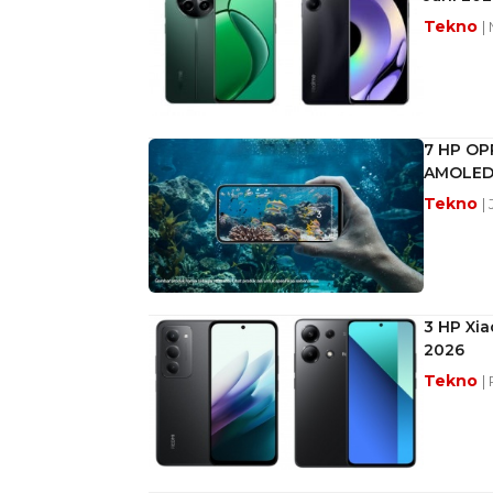
Tekno
|
7 HP OP
AMOLE
Tekno
|
3 HP Xi
2026
Tekno
|