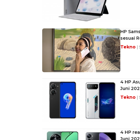
HP Samsu
sesuai 
Tekno
|
4 HP As
Juni 202
Tekno
|
4 HP re
Juni 202