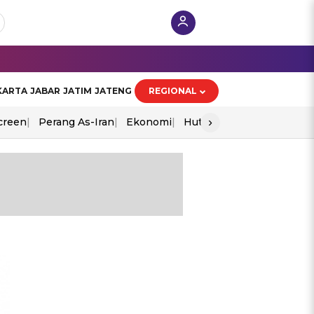
KARTA
JABAR
JATIM
JATENG
REGIONAL
›
creen
Perang As-Iran
Ekonomi
Hut Ri