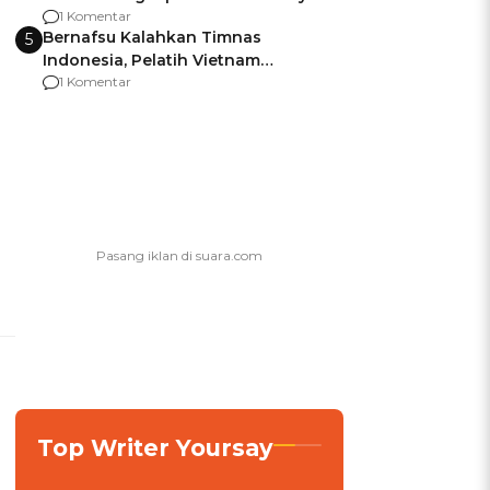
agar Dana Tidak Hangus!
1 Komentar
Bernafsu Kalahkan Timnas
5
Indonesia, Pelatih Vietnam
Berencana Pakai Jimat di Pakansari
1 Komentar
Top Writer Yoursay