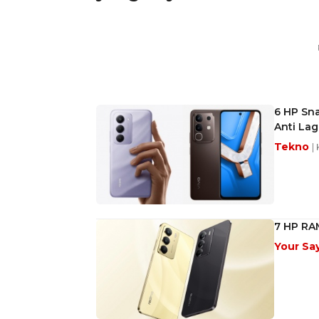
6 HP Sn
Anti Lag
Tekno
|
7 HP RAM
Your Sa