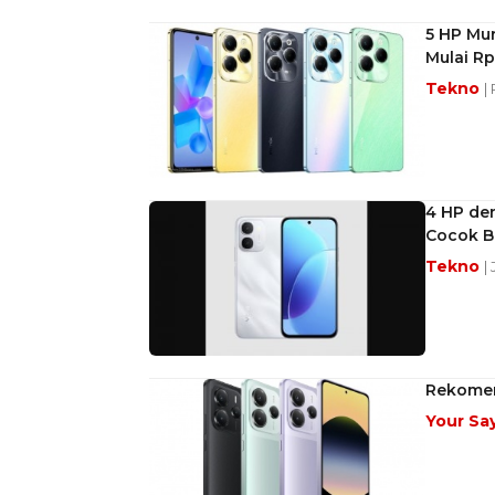
5 HP Mu
Mulai Rp
Tekno
|
4 HP de
Cocok B
Tekno
|
Rekomend
Your Sa