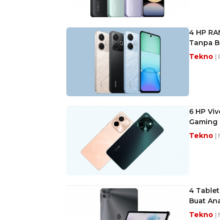
4 HP RAM
Tanpa B
Tekno
|
6 HP Vi
Gaming 
Tekno
|
4 Table
Buat An
Tekno
|