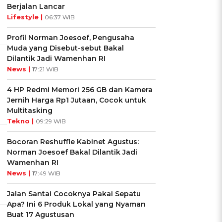
Berjalan Lancar
Lifestyle |
06:37 WIB
Profil Norman Joesoef, Pengusaha
Muda yang Disebut-sebut Bakal
Dilantik Jadi Wamenhan RI
News |
17:21 WIB
4 HP Redmi Memori 256 GB dan Kamera
Jernih Harga Rp1 Jutaan, Cocok untuk
Multitasking
Tekno |
09:29 WIB
Bocoran Reshuffle Kabinet Agustus:
Norman Joesoef Bakal Dilantik Jadi
Wamenhan RI
News |
17:49 WIB
Jalan Santai Cocoknya Pakai Sepatu
Apa? Ini 6 Produk Lokal yang Nyaman
Buat 17 Agustusan