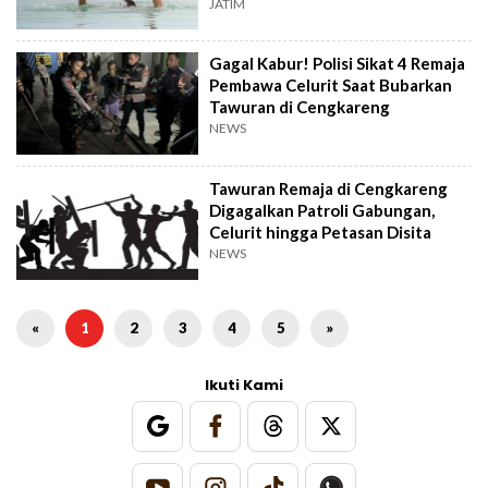
JATIM
Gagal Kabur! Polisi Sikat 4 Remaja
Pembawa Celurit Saat Bubarkan
Tawuran di Cengkareng
NEWS
Tawuran Remaja di Cengkareng
Digagalkan Patroli Gabungan,
Celurit hingga Petasan Disita
NEWS
«
1
2
3
4
5
»
Ikuti Kami