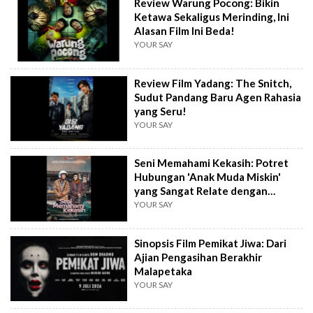
Review Warung Pocong: Bikin
Ketawa Sekaligus Merinding, Ini
Alasan Film Ini Beda!
YOUR SAY
Review Film Yadang: The Snitch,
Sudut Pandang Baru Agen Rahasia
yang Seru!
YOUR SAY
Seni Memahami Kekasih: Potret
Hubungan 'Anak Muda Miskin'
yang Sangat Relate dengan
Kehidupan Nyata
YOUR SAY
Sinopsis Film Pemikat Jiwa: Dari
Ajian Pengasihan Berakhir
Malapetaka
YOUR SAY