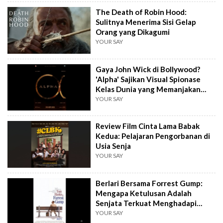
The Death of Robin Hood:
Sulitnya Menerima Sisi Gelap
Orang yang Dikagumi
YOUR SAY
Gaya John Wick di Bollywood?
'Alpha' Sajikan Visual Spionase
Kelas Dunia yang Memanjakan
Mata
YOUR SAY
Review Film Cinta Lama Babak
Kedua: Pelajaran Pengorbanan di
Usia Senja
YOUR SAY
Berlari Bersama Forrest Gump:
Mengapa Ketulusan Adalah
Senjata Terkuat Menghadapi
Dunia yang Kejam
YOUR SAY