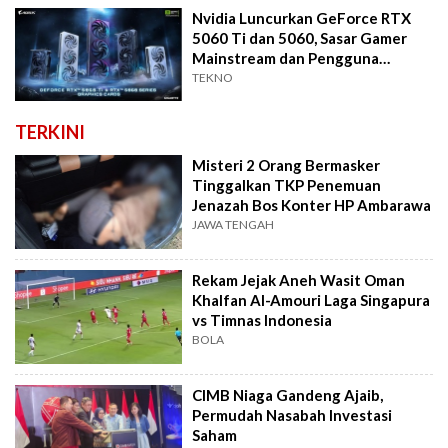
Nvidia Luncurkan GeForce RTX
5060 Ti dan 5060, Sasar Gamer
Mainstream dan Pengguna
Pemula AI
TEKNO
TERKINI
Misteri 2 Orang Bermasker
Tinggalkan TKP Penemuan
Jenazah Bos Konter HP Ambarawa
JAWA TENGAH
Rekam Jejak Aneh Wasit Oman
Khalfan Al-Amouri Laga Singapura
vs Timnas Indonesia
BOLA
CIMB Niaga Gandeng Ajaib,
Permudah Nasabah Investasi
Saham