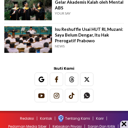
Gelar Akademis Kalah oleh Mental
ABS
YOUR SAY
Isu Reshuffle Usai HUT RI, Muzani:
Saya Belum Dengar, Itu Hak
Prerogatif Prabowo
NEWS
Ikuti Kami
Redaksi
Kontak
Tentang Kami
Karir
Pedoman Media Siber
Kebijakan Privasi
Saran Dan Kritik