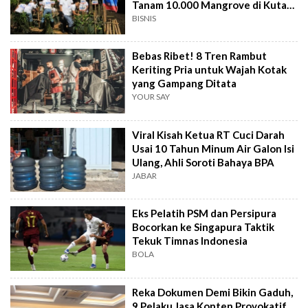
Tanam 10.000 Mangrove di Kuta
Bali
BISNIS
Bebas Ribet! 8 Tren Rambut
Keriting Pria untuk Wajah Kotak
yang Gampang Ditata
YOUR SAY
Viral Kisah Ketua RT Cuci Darah
Usai 10 Tahun Minum Air Galon Isi
Ulang, Ahli Soroti Bahaya BPA
JABAR
Eks Pelatih PSM dan Persipura
Bocorkan ke Singapura Taktik
Tekuk Timnas Indonesia
BOLA
Reka Dokumen Demi Bikin Gaduh,
9 Pelaku Jasa Konten Provokatif