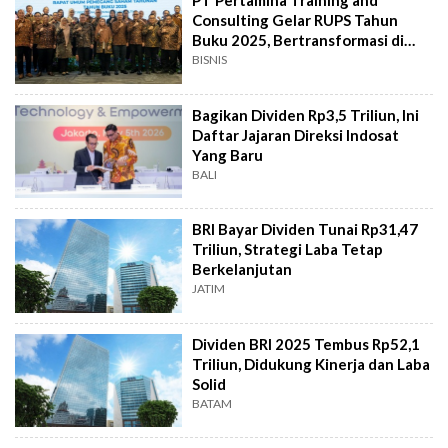
PT Pertamina Training and
Consulting Gelar RUPS Tahun
Buku 2025, Bertransformasi di
Tengah Fluktuasi
BISNIS
Bagikan Dividen Rp3,5 Triliun, Ini
Daftar Jajaran Direksi Indosat
Yang Baru
BALI
BRI Bayar Dividen Tunai Rp31,47
Triliun, Strategi Laba Tetap
Berkelanjutan
JATIM
Dividen BRI 2025 Tembus Rp52,1
Triliun, Didukung Kinerja dan Laba
Solid
BATAM