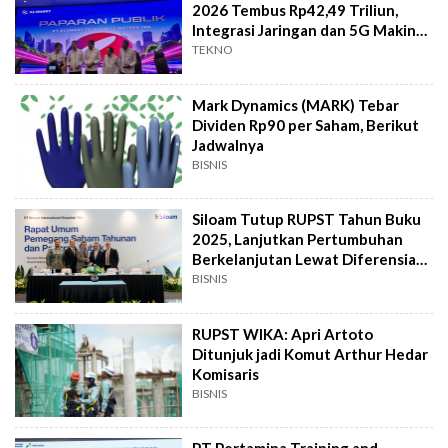
2026 Tembus Rp42,49 Triliun,
Integrasi Jaringan dan 5G Makin
Ngebut
TEKNO
Mark Dynamics (MARK) Tebar
Dividen Rp90 per Saham, Berikut
Jadwalnya
BISNIS
Siloam Tutup RUPST Tahun Buku
2025, Lanjutkan Pertumbuhan
Berkelanjutan Lewat Diferensiasi
Arketipe
BISNIS
RUPST WIKA: Apri Artoto
Ditunjuk jadi Komut Arthur Hedar
Komisaris
BISNIS