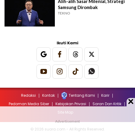
Alih-alih Sasar Milenial, Strategi
Samsung Dirombak
TEKNO
Ikuti Kami
Redaksi
Kontak
Tentang Kami
Karir
Pedoman Media Siber
Kebijakan Privasi
Saran Dan Kritik
Site Map
© 2026 suara.com - All Rights Reserved.