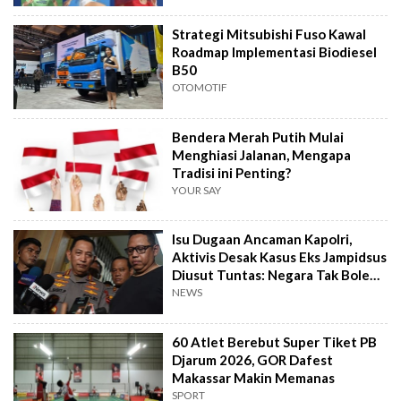
Strategi Mitsubishi Fuso Kawal
Roadmap Implementasi Biodiesel
B50
OTOMOTIF
Bendera Merah Putih Mulai
Menghiasi Jalanan, Mengapa
Tradisi ini Penting?
YOUR SAY
Isu Dugaan Ancaman Kapolri,
Aktivis Desak Kasus Eks Jampidsus
Diusut Tuntas: Negara Tak Boleh
Kalah
NEWS
60 Atlet Berebut Super Tiket PB
Djarum 2026, GOR Dafest
Makassar Makin Memanas
SPORT