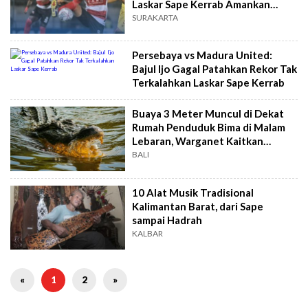
Laskar Sape Kerrab Amankan
Puncak Klasemen
SURAKARTA
Persebaya vs Madura United:
Bajul Ijo Gagal Patahkan Rekor Tak
Terkalahkan Laskar Sape Kerrab
Buaya 3 Meter Muncul di Dekat
Rumah Penduduk Bima di Malam
Lebaran, Warganet Kaitkan
Dengan Mantan
BALI
10 Alat Musik Tradisional
Kalimantan Barat, dari Sape
sampai Hadrah
KALBAR
«
1
2
»