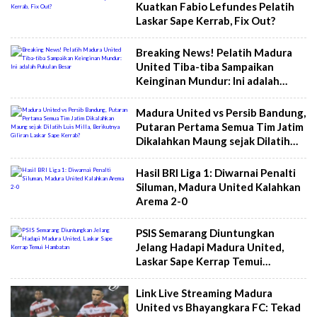
Kuatkan Fabio Lefundes Pelatih
Laskar Sape Kerrab, Fix Out?
Breaking News! Pelatih Madura
United Tiba-tiba Sampaikan
Keinginan Mundur: Ini adalah
Pukulan Besar
Madura United vs Persib Bandung,
Putaran Pertama Semua Tim Jatim
Dikalahkan Maung sejak Dilatih
Luis Milla, Berikutnya Giliran
Laskar Sape Kerrab?
Hasil BRI Liga 1: Diwarnai Penalti
Siluman, Madura United Kalahkan
Arema 2-0
PSIS Semarang Diuntungkan
Jelang Hadapi Madura United,
Laskar Sape Kerrap Temui
Hambatan
Link Live Streaming Madura
United vs Bhayangkara FC: Tekad