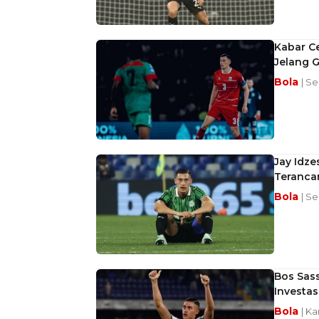
Kabar C
Jelang 
Bola
| Se
Jay Idz
Teranca
Bola
| Se
Bos Sass
Investas
Bola
| Ka