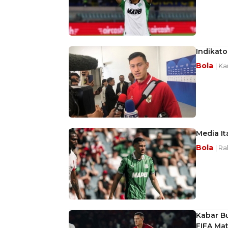
Indikato
Bola
| Ka
Media It
Bola
| Ra
Kabar Bu
FIFA Ma