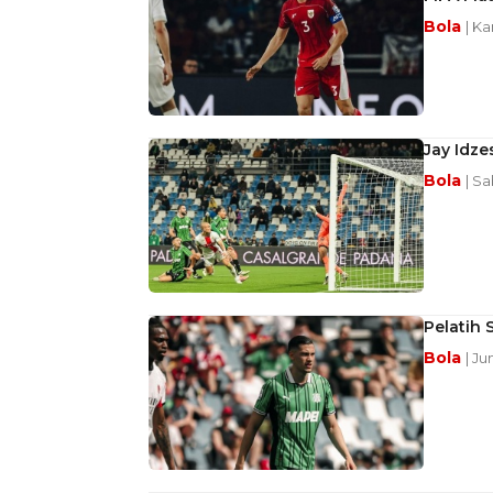
Bola
| Ka
Jay Idze
Bola
| S
Pelatih 
Bola
| Ju