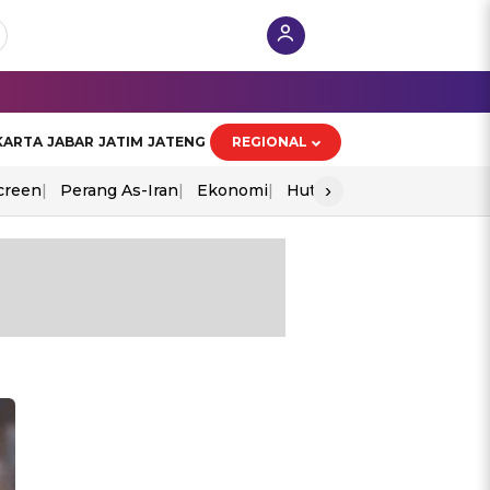
KARTA
JABAR
JATIM
JATENG
REGIONAL
›
creen
Perang As-Iran
Ekonomi
Hut Ri