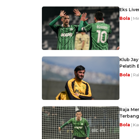
Eks Live
Bola
| Mi
Klub Jay
Pelatih 
Bola
| Ra
Raja Me
Terbang 
Bola
| Ka