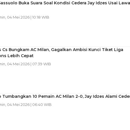
Sassuolo Buka Suara Soal Kondisi Cedera Jay Idzes Usai Law
n
nin, 04 Mei 2026 | 10:18 WIB
s Cs Bungkam AC Milan, Gagalkan Ambisi Kunci Tiket Liga
ns Lebih Cepat
nin, 04 Mei 2026 | 07:39 WIB
 Tumbangkan 10 Pemain AC Milan 2-0, Jay Idzes Alami Cede
nin, 04 Mei 2026 | 06:40 WIB