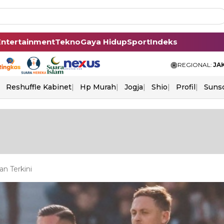
Entertainment
Tekno
Gaya Hidup
Sport
Indeks
REGIONAL:
JA
Reshuffle Kabinet
Hp Murah
Jogja
Shio
Profil
Suns
n Terkini