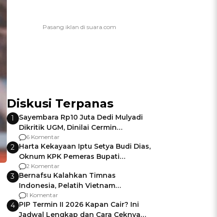
Diskusi Terpanas
Sayembara Rp10 Juta Dedi Mulyadi
1
Dikritik UGM, Dinilai Cermin
Gagalnya Negara Jamin Keamanan
6 Komentar
Harta Kekayaan Iptu Setya Budi Dias,
2
Oknum KPK Pemeras Bupati
Pemalang
2 Komentar
Bernafsu Kalahkan Timnas
3
Indonesia, Pelatih Vietnam
Berencana Pakai Jimat di Pakansari
1 Komentar
PIP Termin II 2026 Kapan Cair? Ini
4
Jadwal Lengkap dan Cara Ceknya