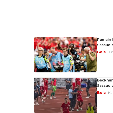
Pemain 
Sassuol
Bola
| Ju
Beckham 
Sassuolo
Bola
| Ka