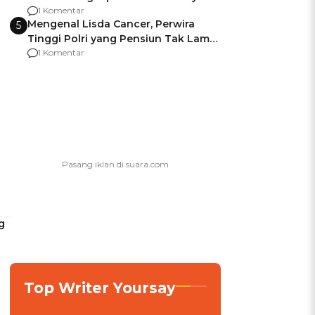
agar Dana Tidak Hangus!
1 Komentar
Mengenal Lisda Cancer, Perwira
5
Tinggi Polri yang Pensiun Tak Lama
Usai Jadi Brigjen
1 Komentar
g
Top Writer Yoursay