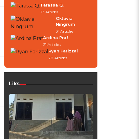
Tarassa Q.
33 Articles
Oktavia
Ningrum
31 Articles
Ardina Praf
21 Articles
Ryan Farizzal
20 Articles
Liks