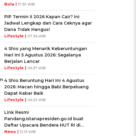
Bola |
17:39 WIB
PIP Termin II 2026 Kapan Cair? Ini
Jadwal Lengkap dan Cara Ceknya agar
Dana Tidak Hangus!
Lifestyle |
07:36 WIB
4 Shio yang Menarik Keberuntungan
Hari Ini 5 Agustus 2026: Segalanya
Berjalan Lancar
Lifestyle |
06:37 WIB
en
4 Shio Beruntung Hari Ini 4 Agustus
2026: Macan hingga Babi Berpeluang
Dapat Kabar Baik
Lifestyle |
06:23 WIB
Link Resmi
Pandang.istanapresiden.go.id buat
Daftar Upacara Bendera HUT RI di
Istana Negara
News |
12:13 WIB