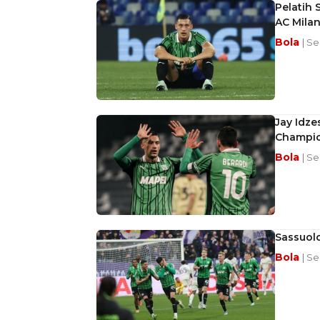
Pelatih 
AC Mila
Bola
| Se
Jay Idze
Champio
Bola
| Se
Sassuolo
Bola
| Se