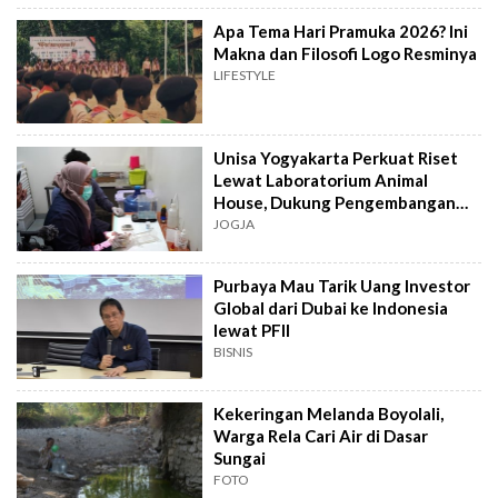
Apa Tema Hari Pramuka 2026? Ini
Makna dan Filosofi Logo Resminya
LIFESTYLE
Unisa Yogyakarta Perkuat Riset
Lewat Laboratorium Animal
House, Dukung Pengembangan
Kandidat Obat
JOGJA
Purbaya Mau Tarik Uang Investor
Global dari Dubai ke Indonesia
lewat PFII
BISNIS
Kekeringan Melanda Boyolali,
Warga Rela Cari Air di Dasar
Sungai
FOTO