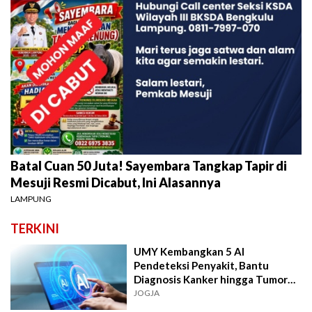
Batal Cuan 50 Juta! Sayembara Tangkap Tapir di
Mesuji Resmi Dicabut, Ini Alasannya
LAMPUNG
TERKINI
UMY Kembangkan 5 AI
Pendeteksi Penyakit, Bantu
Diagnosis Kanker hingga Tumor
Otak Lebih Cepat
JOGJA