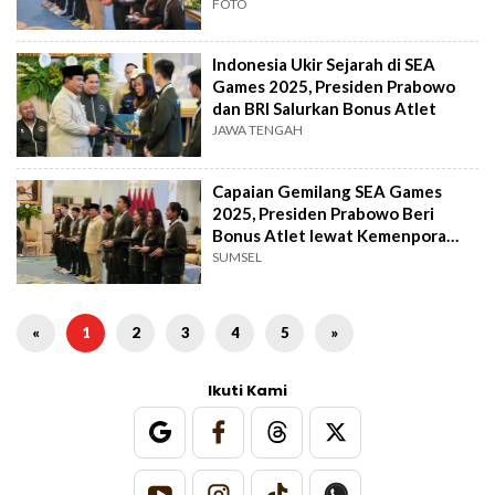
FOTO
Indonesia Ukir Sejarah di SEA
Games 2025, Presiden Prabowo
dan BRI Salurkan Bonus Atlet
JAWA TENGAH
Capaian Gemilang SEA Games
2025, Presiden Prabowo Beri
Bonus Atlet lewat Kemenpora
dan BRI
SUMSEL
«
1
2
3
4
5
»
Ikuti Kami