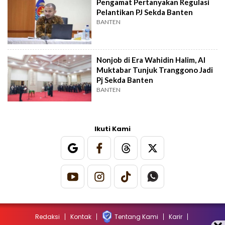
Pengamat Pertanyakan Regulasi
Pelantikan PJ Sekda Banten
BANTEN
Nonjob di Era Wahidin Halim, Al
Muktabar Tunjuk Tranggono Jadi
Pj Sekda Banten
BANTEN
Ikuti Kami
Redaksi
Kontak
Tentang Kami
Karir