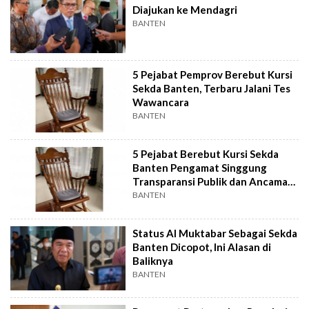
Diajukan ke Mendagri
BANTEN
5 Pejabat Pemprov Berebut Kursi
Sekda Banten, Terbaru Jalani Tes
Wawancara
BANTEN
5 Pejabat Berebut Kursi Sekda
Banten Pengamat Singgung
Transparansi Publik dan Ancaman
Politisasi
BANTEN
Status Al Muktabar Sebagai Sekda
Banten Dicopot, Ini Alasan di
Baliknya
BANTEN