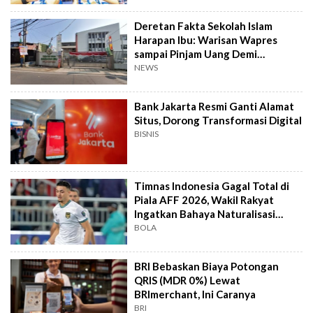
Deretan Fakta Sekolah Islam
Harapan Ibu: Warisan Wapres
sampai Pinjam Uang Demi
Lapangan Padel
NEWS
Bank Jakarta Resmi Ganti Alamat
Situs, Dorong Transformasi Digital
BISNIS
Timnas Indonesia Gagal Total di
Piala AFF 2026, Wakil Rakyat
Ingatkan Bahaya Naturalisasi
Instan
BOLA
BRI Bebaskan Biaya Potongan
QRIS (MDR 0%) Lewat
BRImerchant, Ini Caranya
BRI