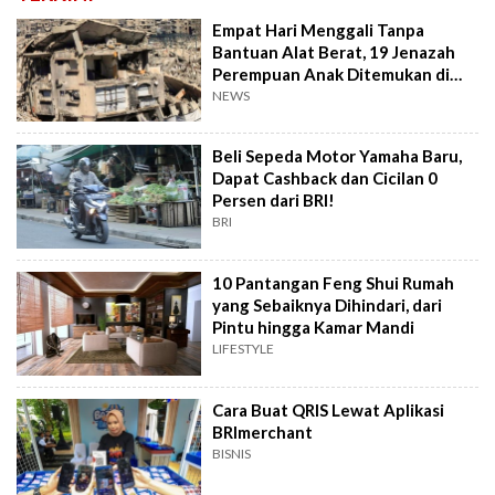
Empat Hari Menggali Tanpa
Bantuan Alat Berat, 19 Jenazah
Perempuan Anak Ditemukan di
Gaza
NEWS
Beli Sepeda Motor Yamaha Baru,
Dapat Cashback dan Cicilan 0
Persen dari BRI!
BRI
10 Pantangan Feng Shui Rumah
yang Sebaiknya Dihindari, dari
Pintu hingga Kamar Mandi
LIFESTYLE
Cara Buat QRIS Lewat Aplikasi
BRImerchant
BISNIS