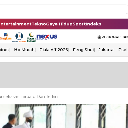
Entertainment
Tekno
Gaya Hidup
Sport
Indeks
REGIONAL:
JA
binet
Hp Murah
Piala Aff 2026
Feng Shui
Jakarta
Psel
amekasan Terbaru Dan Terkini