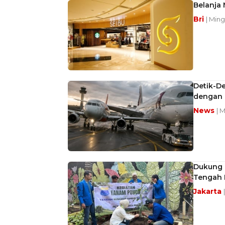
Belanja 
Bri
| Ming
Detik-De
dengan 
News
| 
Dukung 
Tengah 
Jakarta