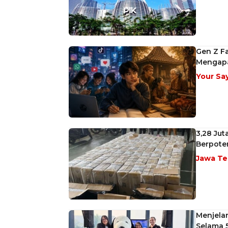
Gen Z Fa
Mengap
Your Sa
3,28 Jut
Berpoten
Jawa T
Menjela
Selama 5