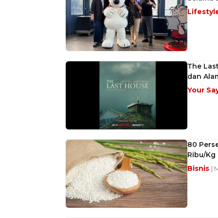
Lifestyl
The Las
dan Ala
Your Sa
80 Perse
Ribu/Kg
Bisnis
| 