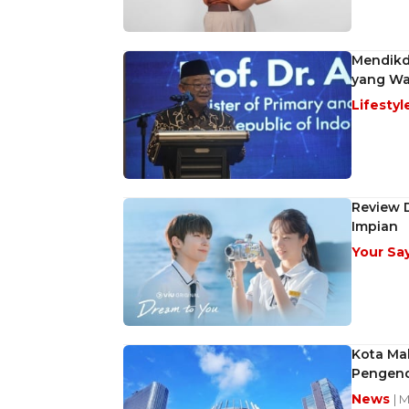
Mendikda
yang Waj
Lifestyl
Review 
Impian
Your Sa
Kota Mak
Pengenda
News
| 