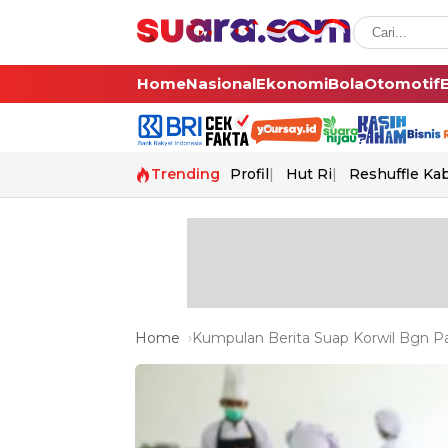
Home
Nasional
Ekonomi
Bola
Otomotif
Trending
Profil
Hut Ri
Reshuffle Ka
Home
Kumpulan Berita Suap Korwil Bgn P