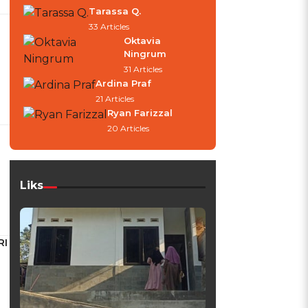
Tarassa Q.
33 Articles
Oktavia
Ningrum
31 Articles
Ardina Praf
21 Articles
Ryan Farizzal
20 Articles
Liks
RI