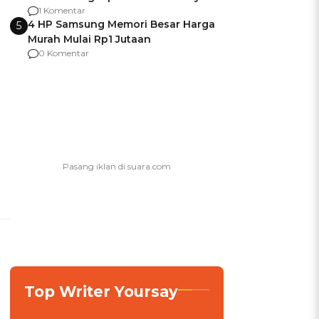
agar Dana Tidak Hangus!
1 Komentar
4 HP Samsung Memori Besar Harga
5
Murah Mulai Rp1 Jutaan
0 Komentar
Top Writer Yoursay