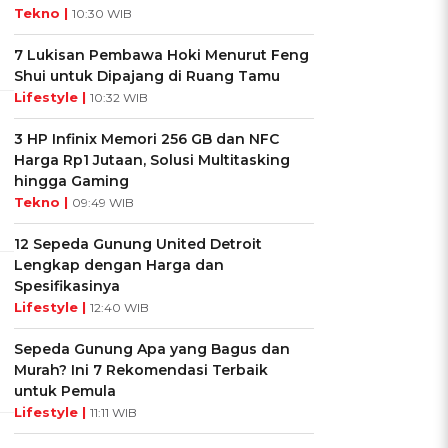
Tekno |
10:30 WIB
7 Lukisan Pembawa Hoki Menurut Feng
Shui untuk Dipajang di Ruang Tamu
Lifestyle |
10:32 WIB
3 HP Infinix Memori 256 GB dan NFC
Harga Rp1 Jutaan, Solusi Multitasking
hingga Gaming
Tekno |
09:49 WIB
12 Sepeda Gunung United Detroit
Lengkap dengan Harga dan
Spesifikasinya
Lifestyle |
12:40 WIB
Sepeda Gunung Apa yang Bagus dan
Murah? Ini 7 Rekomendasi Terbaik
untuk Pemula
Lifestyle |
11:11 WIB