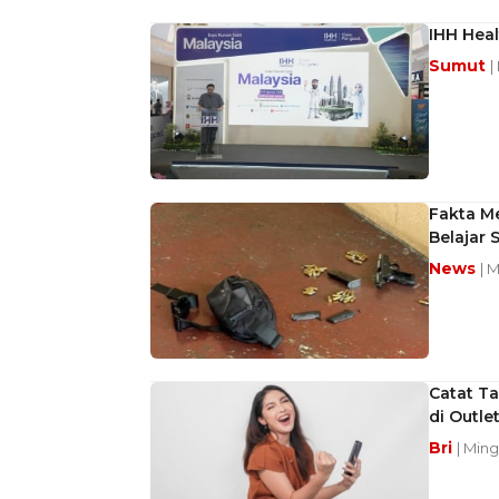
IHH Heal
Sumut
|
Fakta M
Belajar 
News
| 
Catat Ta
di Outlet
Bri
| Ming