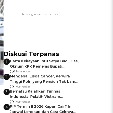
Diskusi Terpanas
Harta Kekayaan Iptu Setya Budi Dias,
1
Oknum KPK Pemeras Bupati
Pemalang
2 Komentar
Mengenal Lisda Cancer, Perwira
2
Tinggi Polri yang Pensiun Tak Lama
Usai Jadi Brigjen
1 Komentar
Bernafsu Kalahkan Timnas
3
Indonesia, Pelatih Vietnam
Berencana Pakai Jimat di Pakansari
1 Komentar
PIP Termin II 2026 Kapan Cair? Ini
4
Jadwal Lengkap dan Cara Ceknya