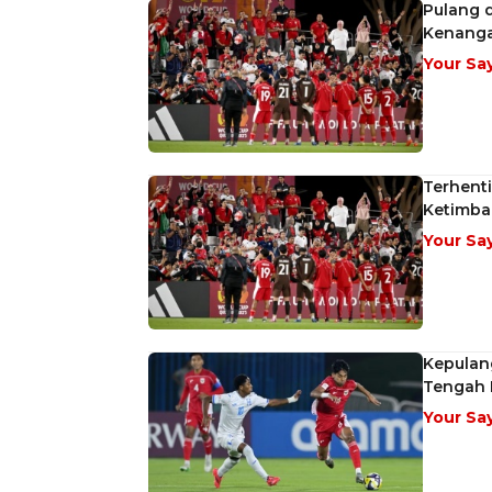
Pulang d
Kenanga
Your Sa
Terhenti
Ketimban
Your Sa
Kepulan
Tengah I
Your Sa