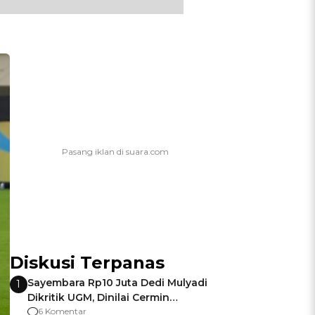
Diskusi Terpanas
Sayembara Rp10 Juta Dedi Mulyadi
1
Dikritik UGM, Dinilai Cermin
Gagalnya Negara Jamin Keamanan
6 Komentar