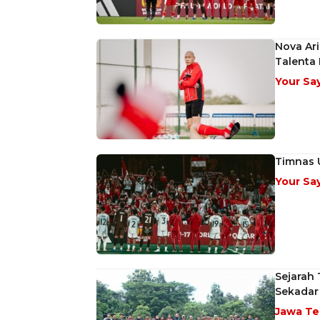
Nova Ari
Talenta
Your Sa
Timnas U
Your Sa
Sejarah 
Sekadar
Jawa T