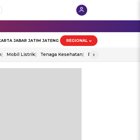
KARTA
JABAR
JATIM
JATENG
REGIONAL
›
n
Mobil Listrik
Tenaga Kesehatan
Piala Aff 2026
Ekono