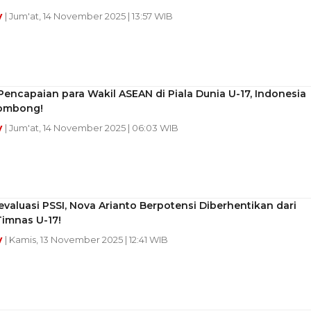
y
| Jum'at, 14 November 2025 | 13:57 WIB
Pencapaian para Wakil ASEAN di Piala Dunia U-17, Indonesia
ombong!
y
| Jum'at, 14 November 2025 | 06:03 WIB
evaluasi PSSI, Nova Arianto Berpotensi Diberhentikan dari
Timnas U-17!
y
| Kamis, 13 November 2025 | 12:41 WIB