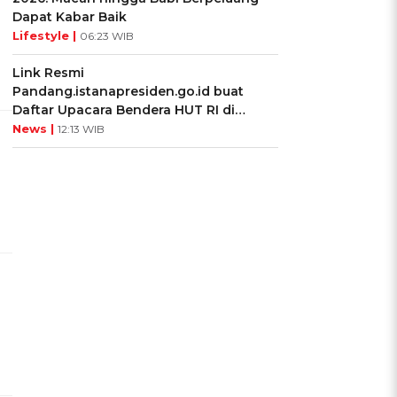
Dapat Kabar Baik
Lifestyle |
06:23 WIB
Link Resmi
Pandang.istanapresiden.go.id buat
Daftar Upacara Bendera HUT RI di
Istana Negara
News |
12:13 WIB