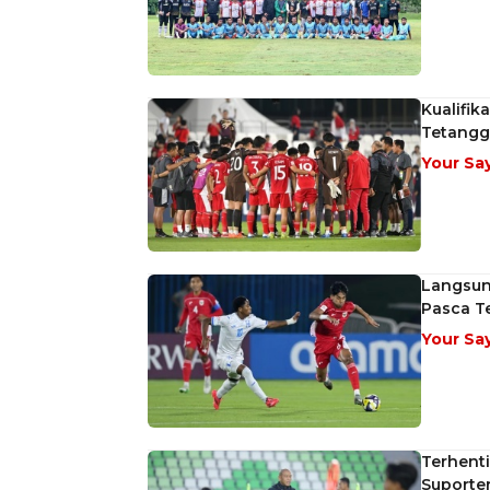
Kualifik
Tetangg
Your Sa
Langsun
Pasca Te
Your Sa
Terhenti
Suporter