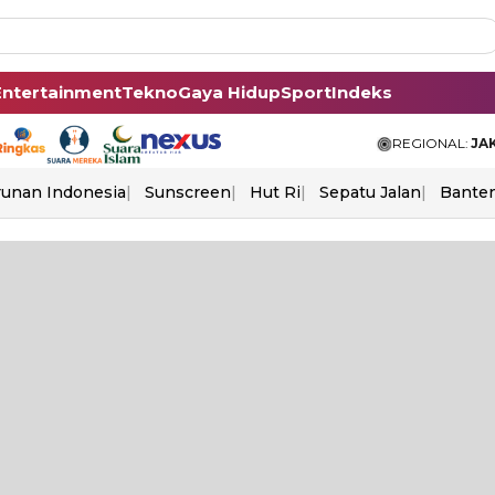
Entertainment
Tekno
Gaya Hidup
Sport
Indeks
REGIONAL:
JA
unan Indonesia
Sunscreen
Hut Ri
Sepatu Jalan
Bante