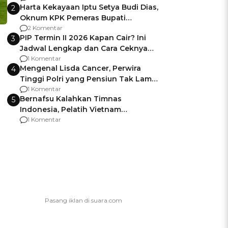
Harta Kekayaan Iptu Setya Budi Dias,
2
Oknum KPK Pemeras Bupati
Pemalang
2 Komentar
PIP Termin II 2026 Kapan Cair? Ini
3
Jadwal Lengkap dan Cara Ceknya
agar Dana Tidak Hangus!
1 Komentar
Mengenal Lisda Cancer, Perwira
4
Tinggi Polri yang Pensiun Tak Lama
Usai Jadi Brigjen
1 Komentar
Bernafsu Kalahkan Timnas
5
Indonesia, Pelatih Vietnam
Berencana Pakai Jimat di Pakansari
1 Komentar