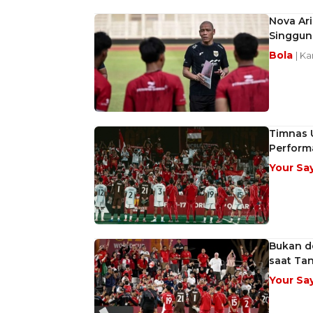
Nova Ari
Singgun
Bola
| Ka
Timnas U
Perform
Your Sa
Bukan d
saat Ta
Your Sa