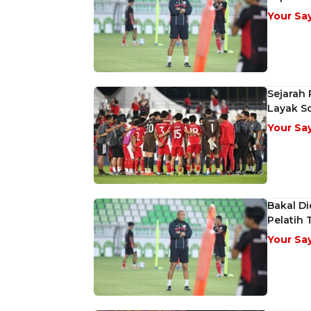
Your Sa
Sejarah 
Layak S
Your Sa
Bakal Di
Pelatih 
Your Sa