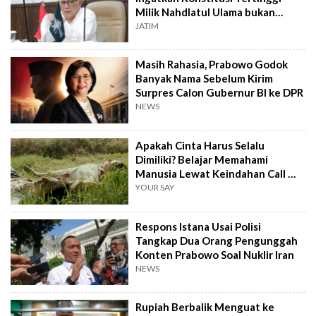
Milik Nahdlatul Ulama bukan
AD/ART
JATIM
Masih Rahasia, Prabowo Godok
Banyak Nama Sebelum Kirim
Surpres Calon Gubernur BI ke DPR
NEWS
Apakah Cinta Harus Selalu
Dimiliki? Belajar Memahami
Manusia Lewat Keindahan Call Me
by Your Name
YOUR SAY
Respons Istana Usai Polisi
Tangkap Dua Orang Pengunggah
Konten Prabowo Soal Nuklir Iran
NEWS
Rupiah Berbalik Menguat ke