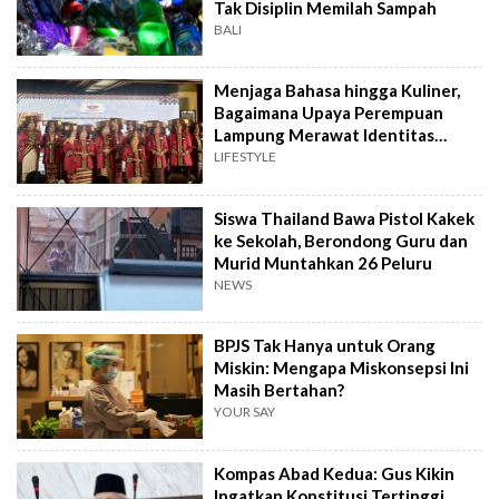
Tak Disiplin Memilah Sampah
BALI
Menjaga Bahasa hingga Kuliner,
Bagaimana Upaya Perempuan
Lampung Merawat Identitas
Budaya?
LIFESTYLE
Siswa Thailand Bawa Pistol Kakek
ke Sekolah, Berondong Guru dan
Murid Muntahkan 26 Peluru
NEWS
BPJS Tak Hanya untuk Orang
Miskin: Mengapa Miskonsepsi Ini
Masih Bertahan?
YOUR SAY
Kompas Abad Kedua: Gus Kikin
Ingatkan Konstitusi Tertinggi