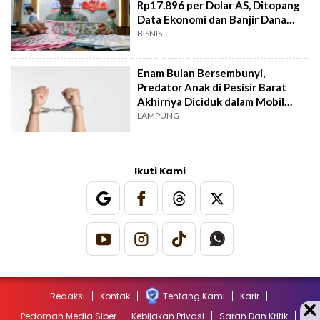
Rp17.896 per Dolar AS, Ditopang
Data Ekonomi dan Banjir Dana
Asing
BISNIS
Enam Bulan Bersembunyi,
Predator Anak di Pesisir Barat
Akhirnya Diciduk dalam Mobil
Travel
LAMPUNG
Ikuti Kami
Redaksi
Kontak
Tentang Kami
Karir
Pedoman Media Siber
Kebijakan Privasi
Saran Dan Kritik