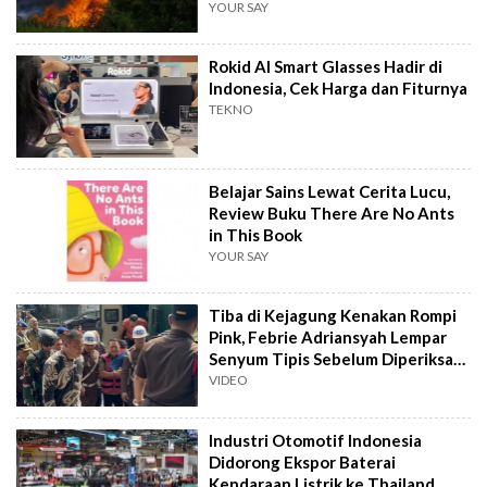
YOUR SAY
Rokid AI Smart Glasses Hadir di
Indonesia, Cek Harga dan Fiturnya
TEKNO
Belajar Sains Lewat Cerita Lucu,
Review Buku There Are No Ants
in This Book
YOUR SAY
Tiba di Kejagung Kenakan Rompi
Pink, Febrie Adriansyah Lempar
Senyum Tipis Sebelum Diperiksa
Tim 9
VIDEO
Industri Otomotif Indonesia
Didorong Ekspor Baterai
Kendaraan Listrik ke Thailand