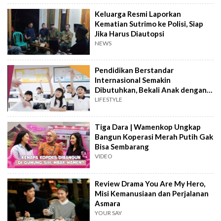
Keluarga Resmi Laporkan
Kematian Sutrimo ke Polisi, Siap
Jika Harus Diautopsi
NEWS
Pendidikan Berstandar
Internasional Semakin
Dibutuhkan, Bekali Anak dengan
Keterampilan Masa Depan
LIFESTYLE
Tiga Dara | Wamenkop Ungkap
Bangun Koperasi Merah Putih Gak
Bisa Sembarang
VIDEO
Review Drama You Are My Hero,
Misi Kemanusiaan dan Perjalanan
Asmara
YOUR SAY