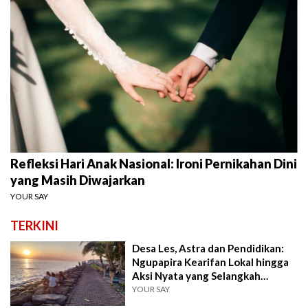
Refleksi Hari Anak Nasional: Ironi Pernikahan Dini
yang Masih Diwajarkan
YOUR SAY
TERKINI
Desa Les, Astra dan Pendidikan:
Ngupapira Kearifan Lokal hingga
Aksi Nyata yang Selangkah
Mendahului
YOUR SAY