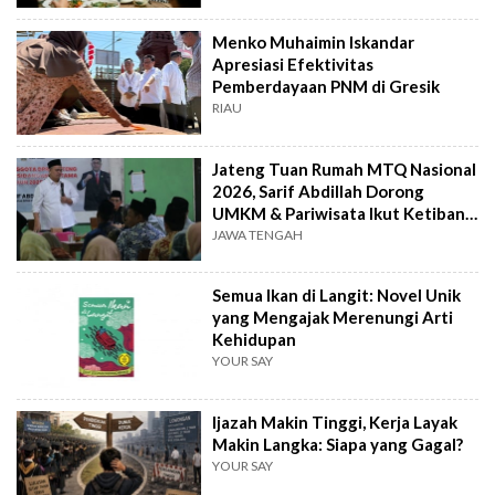
Menko Muhaimin Iskandar
Apresiasi Efektivitas
Pemberdayaan PNM di Gresik
RIAU
Jateng Tuan Rumah MTQ Nasional
2026, Sarif Abdillah Dorong
UMKM & Pariwisata Ikut Ketiban
Berkah
JAWA TENGAH
Semua Ikan di Langit: Novel Unik
yang Mengajak Merenungi Arti
Kehidupan
YOUR SAY
Ijazah Makin Tinggi, Kerja Layak
Makin Langka: Siapa yang Gagal?
YOUR SAY