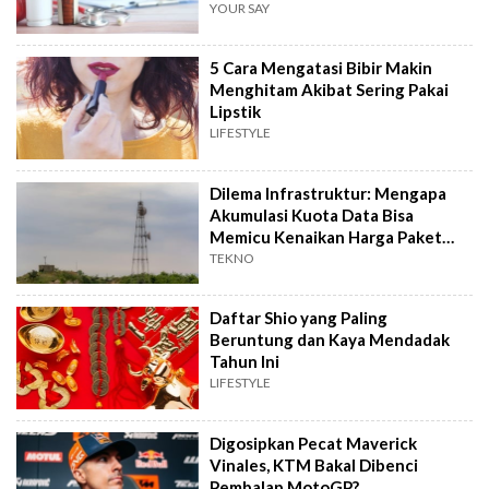
Hitungkan Detik!
YOUR SAY
5 Cara Mengatasi Bibir Makin
Menghitam Akibat Sering Pakai
Lipstik
LIFESTYLE
Dilema Infrastruktur: Mengapa
Akumulasi Kuota Data Bisa
Memicu Kenaikan Harga Paket
Internet?
TEKNO
Daftar Shio yang Paling
Beruntung dan Kaya Mendadak
Tahun Ini
LIFESTYLE
Digosipkan Pecat Maverick
Vinales, KTM Bakal Dibenci
Pembalap MotoGP?