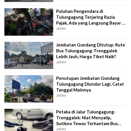
Puluhan Pengendara di
Tulungagung Terjaring Razia
Pajak, Ada yang Langsung Bayar di
Tempat
JATIM
Jembatan Gondang Ditutup: Rute
Bus Tulungagung-Trenggalek
Lebih Jauh, Harga Tiket Naik?
JATIM
Penutupan Jembatan Gondang
Tulungagung Diundur Lagi, Catat
Tanggal Mainnya
JATIM
Petaka di Jalur Tulungagung-
Trenggalek: Niat Menyalip,
Sutikno Tewas Terhantam Bus
Bagong
JATIM