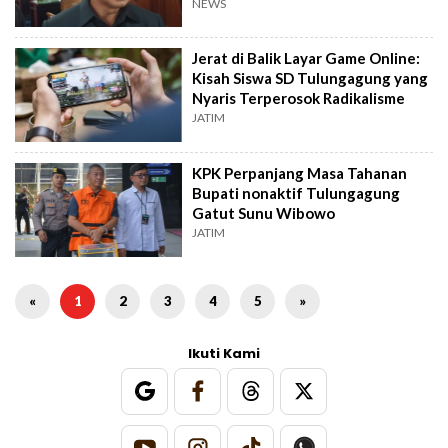
NEWS
Jerat di Balik Layar Game Online:
Kisah Siswa SD Tulungagung yang
Nyaris Terperosok Radikalisme
JATIM
KPK Perpanjang Masa Tahanan
Bupati nonaktif Tulungagung
Gatut Sunu Wibowo
JATIM
«
1
2
3
4
5
»
Ikuti Kami