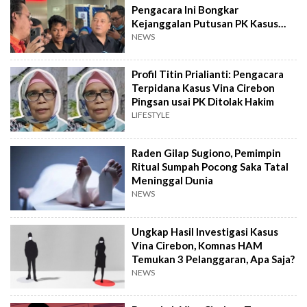
Pengacara Ini Bongkar
Kejanggalan Putusan PK Kasus
Vina Cirebon
NEWS
Profil Titin Prialianti: Pengacara
Terpidana Kasus Vina Cirebon
Pingsan usai PK Ditolak Hakim
LIFESTYLE
Raden Gilap Sugiono, Pemimpin
Ritual Sumpah Pocong Saka Tatal
Meninggal Dunia
NEWS
Ungkap Hasil Investigasi Kasus
Vina Cirebon, Komnas HAM
Temukan 3 Pelanggaran, Apa Saja?
NEWS