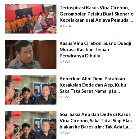
Terinspirasi Kasus Vina Cirebon,
Gerombolan Pelaku Buat Skenario
Kecelakaan usai Aniaya Pemuda di
Kota Jogja
JOGJA
Kasus Vina Cirebon, Susno Duadji
Merasa Kasihan Teman
Perwiranya Dibully
NEWS
Beberkan Alibi Demi Patahkan
Kesaksian Dede dan Aep, Kubu
Saka Tata Seret Nama Iptu
Rudiana: Kapolri Harus Tegas!
NEWS
Soal Saksi Aep dan Dede di Kasus
Vina Cirebon, Saka Tatal Siap Blak-
blakan ke Bareskrim: Tak Ada Lagi
yang Ditutupi
NEWS