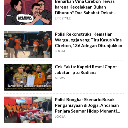
Benarkah Vina Cirebon Tewas
karena Kecelakaan Bukan
Dibunuh? Dua Sahabat Dekat
Buka Suara
LIFESTYLE
Polisi Rekonstruksi Kematian
Warga Jogja yang Tiru Kasus Vina
Cirebon, 136 Adegan Ditunjukkan
JOGJA
Cek Fakta: Kapolri Resmi Copot
Jabatan Iptu Rudiana
NEWS
Polisi Bongkar Skenario Busuk
Penganiayaan di Jogja, Ancaman
Penjara Seumur Hidup Menanti
Tersangka
JOGJA