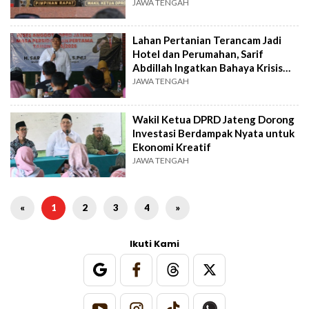
JAWA TENGAH
Lahan Pertanian Terancam Jadi
Hotel dan Perumahan, Sarif
Abdillah Ingatkan Bahaya Krisis
Pangan
JAWA TENGAH
Wakil Ketua DPRD Jateng Dorong
Investasi Berdampak Nyata untuk
Ekonomi Kreatif
JAWA TENGAH
«
1
2
3
4
»
Ikuti Kami