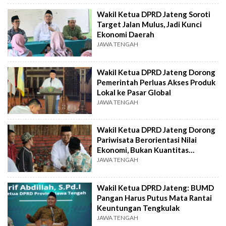
Wakil Ketua DPRD Jateng Soroti
Target Jalan Mulus, Jadi Kunci
Ekonomi Daerah
JAWA TENGAH
Wakil Ketua DPRD Jateng Dorong
Pemerintah Perluas Akses Produk
Lokal ke Pasar Global
JAWA TENGAH
Wakil Ketua DPRD Jateng Dorong
Pariwisata Berorientasi Nilai
Ekonomi, Bukan Kuantitas
Pengunjung
JAWA TENGAH
Wakil Ketua DPRD Jateng: BUMD
Pangan Harus Putus Mata Rantai
Keuntungan Tengkulak
JAWA TENGAH