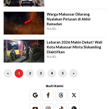
Warga Makassar Dilarang
Nyalakan Petasan di Akhir
Ramadan
SULSEL
Lebaran 2026 Makin Dekat! Wali
Kota Makassar Minta Siskamling
Diaktifkan
SULSEL
«
1
2
3
4
5
»
Ikuti Kami