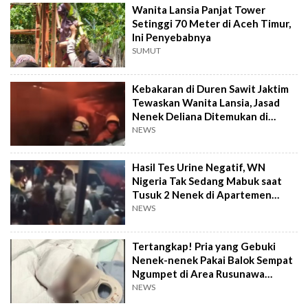
Wanita Lansia Panjat Tower
Setinggi 70 Meter di Aceh Timur,
Ini Penyebabnya
SUMUT
Kebakaran di Duren Sawit Jaktim
Tewaskan Wanita Lansia, Jasad
Nenek Deliana Ditemukan di
Kamar Mandi
NEWS
Hasil Tes Urine Negatif, WN
Nigeria Tak Sedang Mabuk saat
Tusuk 2 Nenek di Apartemen
Kelapa Gading
NEWS
Tertangkap! Pria yang Gebuki
Nenek-nenek Pakai Balok Sempat
Ngumpet di Area Rusunawa
Cengkareng
NEWS