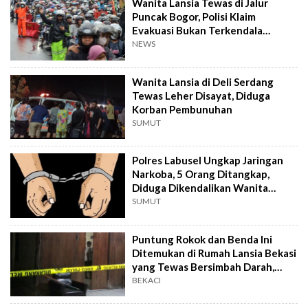
Wanita Lansia Tewas di Jalur
Puncak Bogor, Polisi Klaim
Evakuasi Bukan Terkendala
karena Macet: Meninggal di
NEWS
Masjid
Wanita Lansia di Deli Serdang
Tewas Leher Disayat, Diduga
Korban Pembunuhan
SUMUT
Polres Labusel Ungkap Jaringan
Narkoba, 5 Orang Ditangkap,
Diduga Dikendalikan Wanita
Lansia
SUMUT
Puntung Rokok dan Benda Ini
Ditemukan di Rumah Lansia Bekasi
yang Tewas Bersimbah Darah,
Polisi Bilang Begini
BEKACI