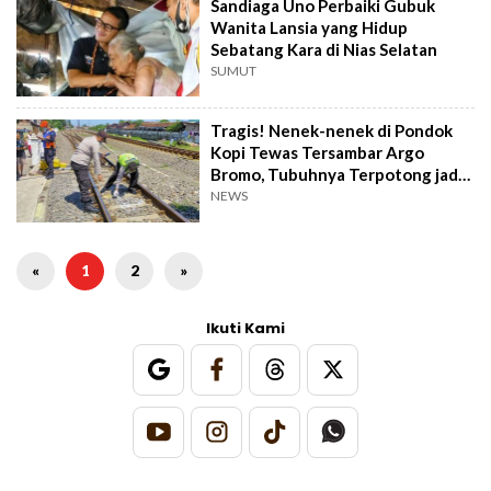
Sandiaga Uno Perbaiki Gubuk
Wanita Lansia yang Hidup
Sebatang Kara di Nias Selatan
SUMUT
Tragis! Nenek-nenek di Pondok
Kopi Tewas Tersambar Argo
Bromo, Tubuhnya Terpotong jadi
5 Bagian
NEWS
«
1
2
»
Ikuti Kami