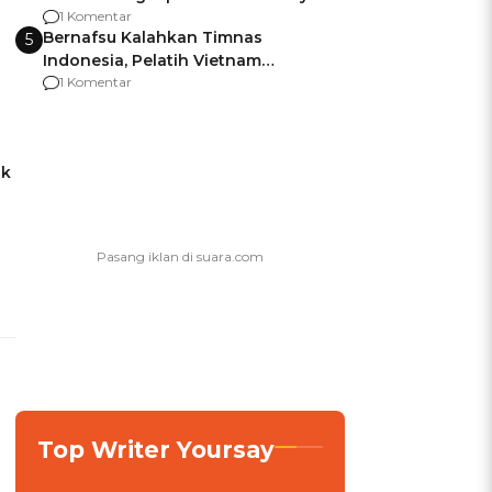
agar Dana Tidak Hangus!
1 Komentar
Bernafsu Kalahkan Timnas
5
Indonesia, Pelatih Vietnam
Berencana Pakai Jimat di Pakansari
1 Komentar
ak
Top Writer Yoursay