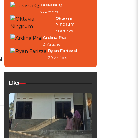
Tarassa Q.
33 Articles
Oktavia
Ningrum
31 Articles
Ardina Praf
21 Articles
Ryan Farizzal
20 Articles
l
Liks