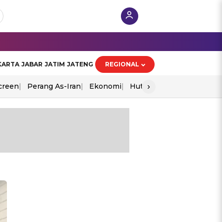
KARTA
JABAR
JATIM
JATENG
REGIONAL
›
creen
Perang As-Iran
Ekonomi
Hut Ri