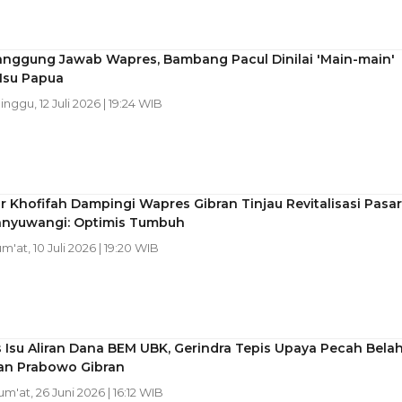
anggung Jawab Wapres, Bambang Pacul Dinilai 'Main-main'
Isu Papua
inggu, 12 Juli 2026 | 19:24 WIB
 Khofifah Dampingi Wapres Gibran Tinjau Revitalisasi Pasar
anyuwangi: Optimis Tumbuh
um'at, 10 Juli 2026 | 19:20 WIB
Isu Aliran Dana BEM UBK, Gerindra Tepis Upaya Pecah Bela
n Prabowo Gibran
Jum'at, 26 Juni 2026 | 16:12 WIB