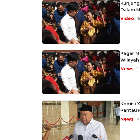
Kunjunga
Dalam 
Video
| 
Pagar Ma
Wilayah
News
| J
Komisi 
Pantau 
News
| 