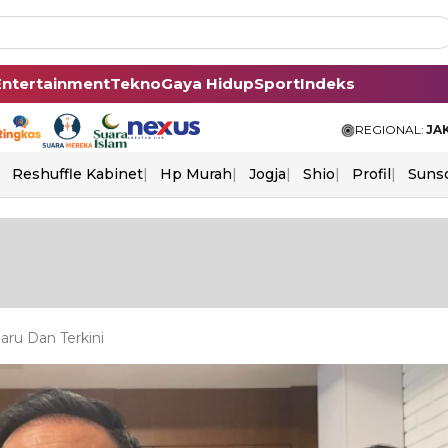
Entertainment
Tekno
Gaya Hidup
Sport
Indeks
REGIONAL:
JA
Reshuffle Kabinet
Hp Murah
Jogja
Shio
Profil
Suns
aru Dan Terkini