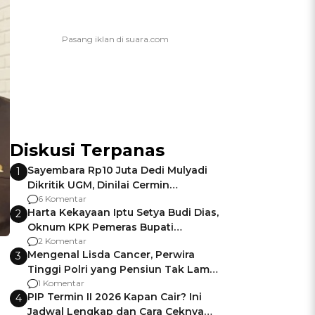
Diskusi Terpanas
Sayembara Rp10 Juta Dedi Mulyadi
1
Dikritik UGM, Dinilai Cermin
Gagalnya Negara Jamin Keamanan
6 Komentar
Harta Kekayaan Iptu Setya Budi Dias,
2
Oknum KPK Pemeras Bupati
Pemalang
2 Komentar
Mengenal Lisda Cancer, Perwira
3
Tinggi Polri yang Pensiun Tak Lama
Usai Jadi Brigjen
1 Komentar
PIP Termin II 2026 Kapan Cair? Ini
4
Jadwal Lengkap dan Cara Ceknya