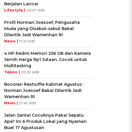
Berjalan Lancar
Lifestyle |
06:37 WIB
Profil Norman Joesoef, Pengusaha
Muda yang Disebut-sebut Bakal
Dilantik Jadi Wamenhan RI
News |
17:21 WIB
4 HP Redmi Memori 256 GB dan Kamera
Jernih Harga Rp1 Jutaan, Cocok untuk
Multitasking
Tekno |
09:29 WIB
Bocoran Reshuffle Kabinet Agustus:
Norman Joesoef Bakal Dilantik Jadi
Wamenhan RI
News |
17:49 WIB
Jalan Santai Cocoknya Pakai Sepatu
Apa? Ini 6 Produk Lokal yang Nyaman
Buat 17 Agustusan