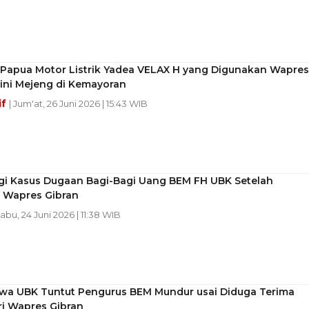
i Papua Motor Listrik Yadea VELAX H yang Digunakan Wapres
ini Mejeng di Kemayoran
if
| Jum'at, 26 Juni 2026 | 15:43 WIB
gi Kasus Dugaan Bagi-Bagi Uang BEM FH UBK Setelah
 Wapres Gibran
Rabu, 24 Juni 2026 | 11:38 WIB
wa UBK Tuntut Pengurus BEM Mundur usai Diduga Terima
ri Wapres Gibran