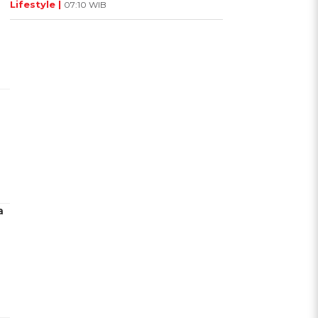
Lifestyle |
07:10 WIB
a