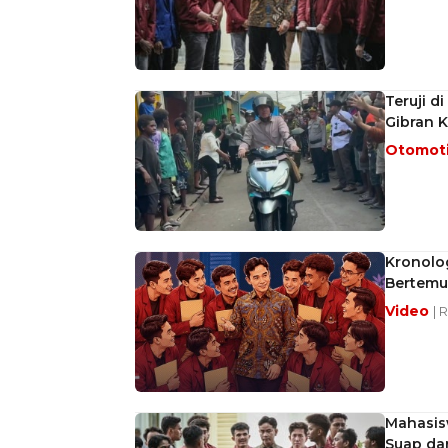
Teruji d
Gibran K
Otomot
Kronolo
Bertemu
Video
| 
Mahasis
Suap da