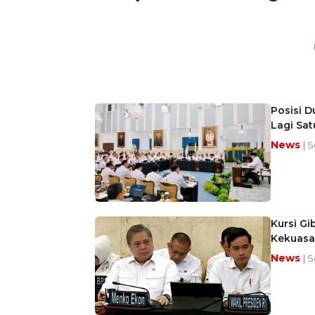
Posisi D
Lagi Sa
News
| S
Kursi Gi
Kekuasa
News
| S