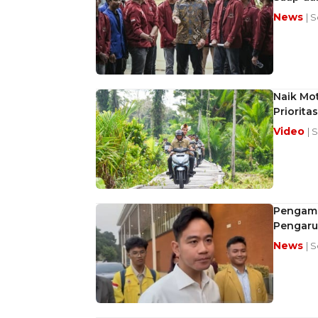
News
| 
Naik Mot
Prioritas
Video
| 
Pengama
Pengaru
News
| S