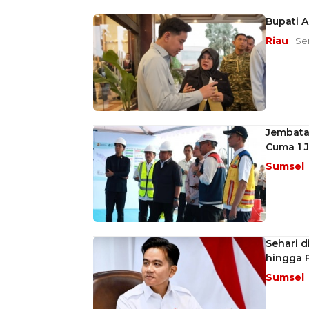
Bupati A
Riau
| Se
Jembata
Cuma 1 
Sumsel
Sehari d
hingga 
Sumsel