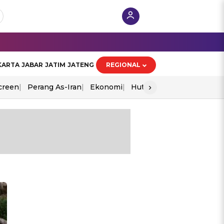
KARTA
JABAR
JATIM
JATENG
REGIONAL
›
creen
Perang As-Iran
Ekonomi
Hut Ri