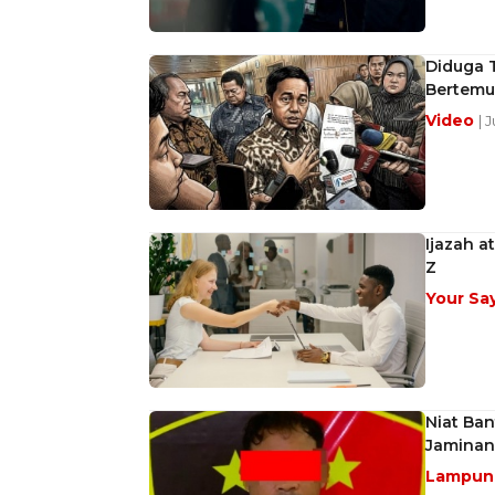
Diduga T
Bertemu
Video
| 
Ijazah 
Z
Your Sa
Niat Ba
Jaminan
Lampu