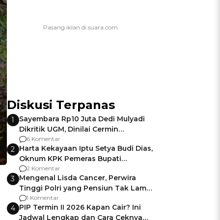
Diskusi Terpanas
Sayembara Rp10 Juta Dedi Mulyadi
1
Dikritik UGM, Dinilai Cermin
Gagalnya Negara Jamin Keamanan
6 Komentar
Harta Kekayaan Iptu Setya Budi Dias,
2
Oknum KPK Pemeras Bupati
Pemalang
2 Komentar
Mengenal Lisda Cancer, Perwira
3
Tinggi Polri yang Pensiun Tak Lama
Usai Jadi Brigjen
1 Komentar
PIP Termin II 2026 Kapan Cair? Ini
4
Jadwal Lengkap dan Cara Ceknya