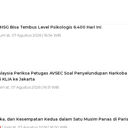
HSG Bisa Tembus Level Psikologis 6.400 Hari Ini
Jum'at, 07 Agustus 2026 | 16:54 WIB
alaysia Periksa Petugas AVSEC Soal Penyelundupan Narkoba
ri KLIA ke Jakarta
Jum'at, 07 Agustus 2026 | 16:51 WIB
uka, dan Kesempatan Kedua dalam Satu Musim Panas di Pari
y
| Jum'at, 07 Agustus 2026 | 16:50 WIB