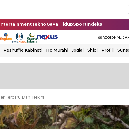
Entertainment
Tekno
Gaya Hidup
Sport
Indeks
REGIONAL:
JA
Reshuffle Kabinet
Hp Murah
Jogja
Shio
Profil
Suns
r Terbaru Dan Terkini