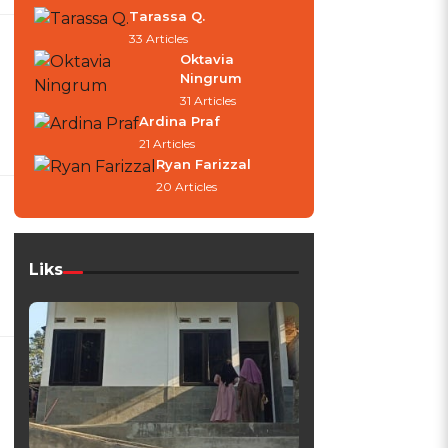
Tarassa Q.
33 Articles
Oktavia
Ningrum
31 Articles
Ardina Praf
21 Articles
Ryan Farizzal
20 Articles
Liks