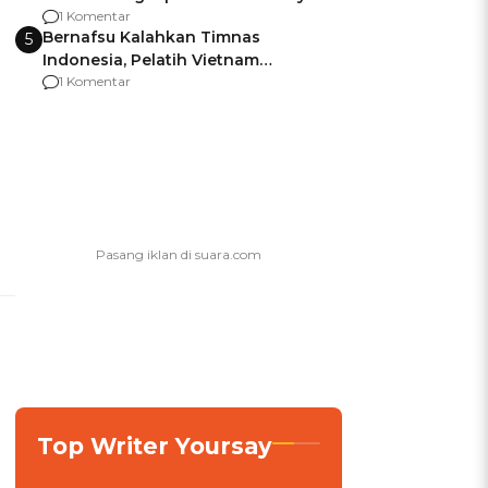
agar Dana Tidak Hangus!
1 Komentar
Bernafsu Kalahkan Timnas
5
Indonesia, Pelatih Vietnam
Berencana Pakai Jimat di Pakansari
1 Komentar
Top Writer Yoursay