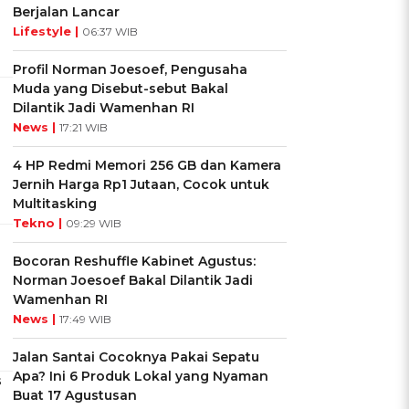
Berjalan Lancar
Lifestyle |
06:37 WIB
Profil Norman Joesoef, Pengusaha
Muda yang Disebut-sebut Bakal
Dilantik Jadi Wamenhan RI
News |
17:21 WIB
4 HP Redmi Memori 256 GB dan Kamera
Jernih Harga Rp1 Jutaan, Cocok untuk
Multitasking
Tekno |
09:29 WIB
Bocoran Reshuffle Kabinet Agustus:
Norman Joesoef Bakal Dilantik Jadi
Wamenhan RI
News |
17:49 WIB
Jalan Santai Cocoknya Pakai Sepatu
Apa? Ini 6 Produk Lokal yang Nyaman
s
Buat 17 Agustusan