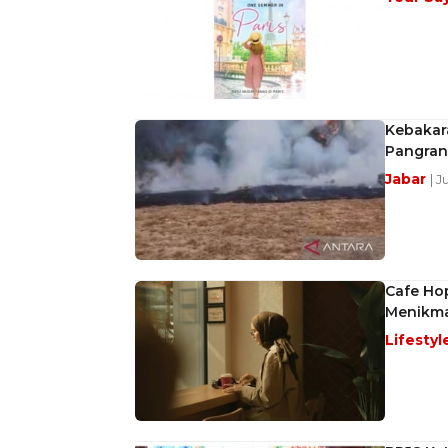
Kebakar
Pangran
Jabar
| J
Cafe Ho
Menikma
Lifestyl