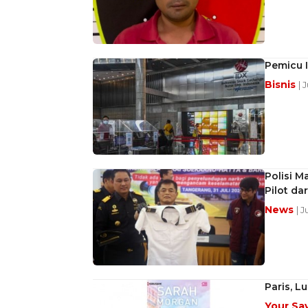
Pemicu I
Bisnis
| 
Polisi M
Pilot da
News
| 
Paris, L
Your Sa