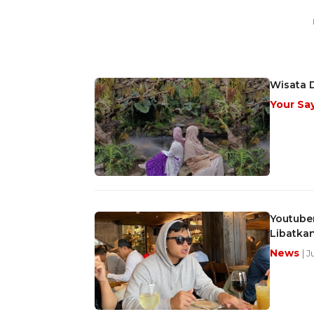
Wisata D
Your Sa
Youtuber
Libatka
News
| 