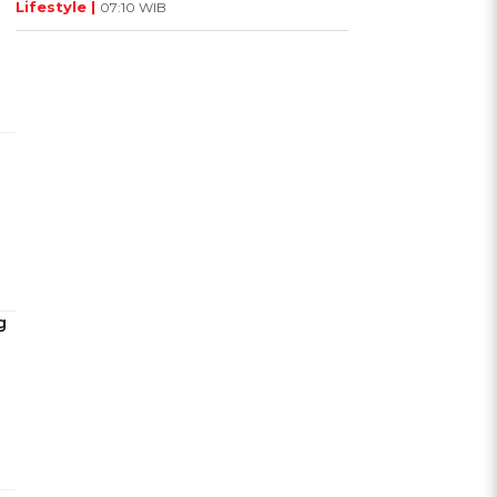
Lifestyle |
07:10 WIB
g