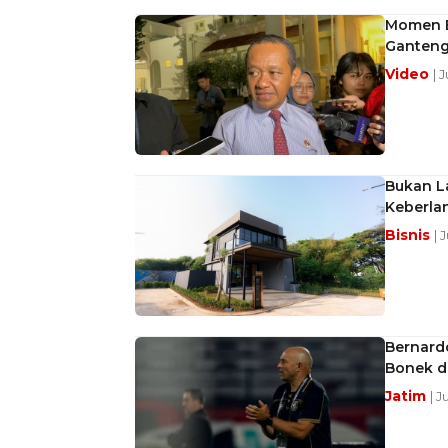
Momen B
Ganten
Video
| 
Bukan La
Keberla
Bisnis
| 
Bernard
Bonek d
Jatim
| 