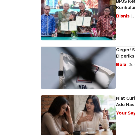
BPJS Ket
Kurikul
Bisnis
| 
Geger! S
Diperiks
Bola
| Ju
Niat Cur
Adu Nas
Your Sa