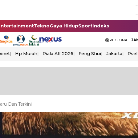
Entertainment
Tekno
Gaya Hidup
Sport
Indeks
REGIONAL:
JA
binet
Hp Murah
Piala Aff 2026
Feng Shui
Jakarta
Psel
ru Dan Terkini