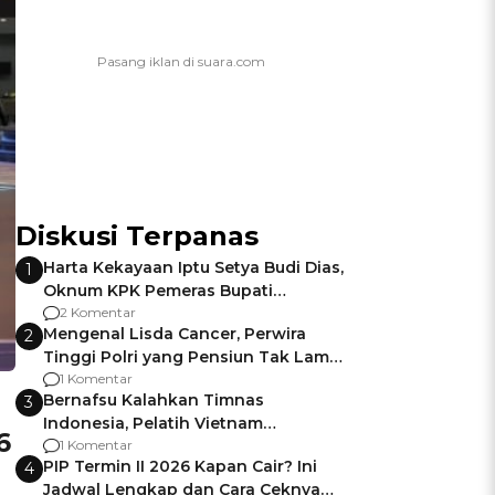
Diskusi Terpanas
Harta Kekayaan Iptu Setya Budi Dias,
1
Oknum KPK Pemeras Bupati
Pemalang
2 Komentar
Mengenal Lisda Cancer, Perwira
2
Tinggi Polri yang Pensiun Tak Lama
Usai Jadi Brigjen
1 Komentar
Bernafsu Kalahkan Timnas
3
Indonesia, Pelatih Vietnam
6
Berencana Pakai Jimat di Pakansari
1 Komentar
PIP Termin II 2026 Kapan Cair? Ini
4
Jadwal Lengkap dan Cara Ceknya