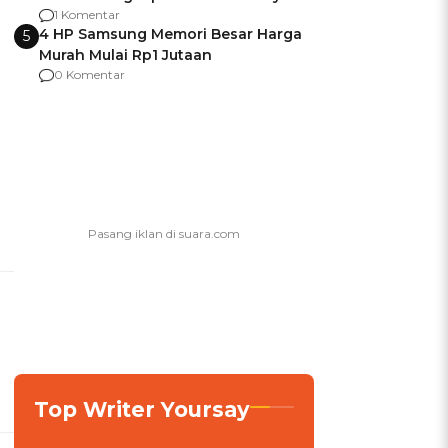
agar Dana Tidak Hangus!
1 Komentar
4 HP Samsung Memori Besar Harga
5
Murah Mulai Rp1 Jutaan
0 Komentar
n
Top Writer Yoursay