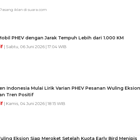
Mobil PHEV dengan Jarak Tempuh Lebih dari 1.000 KM
if
| Sabtu, 06 Juni 2026 | 17:04 WIB
n Indonesia Mulai Lirik Varian PHEV Pesanan Wuling Eksio
n Tren Positif
if
| Kamis, 04 Juni 2026 | 18:15 WIB
ling Eksion Siap Meroket Setelah Kuota Early Bird Menipis