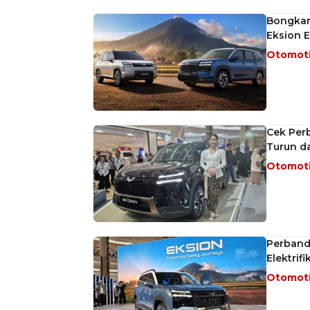
Bongkar
Eksion E
Otomot
Cek Per
Turun da
Otomot
Perband
Elektrifi
Otomot