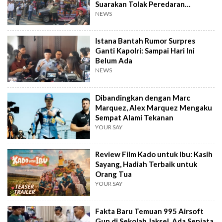
Suarakan Tolak Peredaran
Tramadol
NEWS
Istana Bantah Rumor Surpres
Ganti Kapolri: Sampai Hari Ini
Belum Ada
NEWS
Dibandingkan dengan Marc
Marquez, Alex Marquez Mengaku
Sempat Alami Tekanan
YOUR SAY
Review Film Kado untuk Ibu: Kasih
Sayang, Hadiah Terbaik untuk
Orang Tua
YOUR SAY
Fakta Baru Temuan 995 Airsoft
Gun di Sekolah Jaksel, Ada Senjata