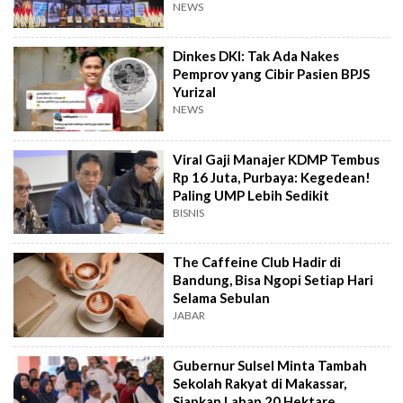
Tidur
NEWS
Dinkes DKI: Tak Ada Nakes
Pemprov yang Cibir Pasien BPJS
Yurizal
NEWS
Viral Gaji Manajer KDMP Tembus
Rp 16 Juta, Purbaya: Kegedean!
Paling UMP Lebih Sedikit
BISNIS
The Caffeine Club Hadir di
Bandung, Bisa Ngopi Setiap Hari
Selama Sebulan
JABAR
Gubernur Sulsel Minta Tambah
Sekolah Rakyat di Makassar,
Siapkan Lahan 20 Hektare