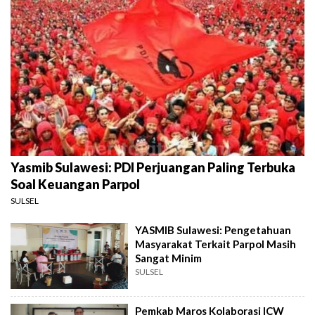
Yasmib Sulawesi: PDI Perjuangan Paling Terbuka
Soal Keuangan Parpol
SULSEL
YASMIB Sulawesi: Pengetahuan
Masyarakat Terkait Parpol Masih
Sangat Minim
SULSEL
Pemkab Maros Kolaborasi ICW