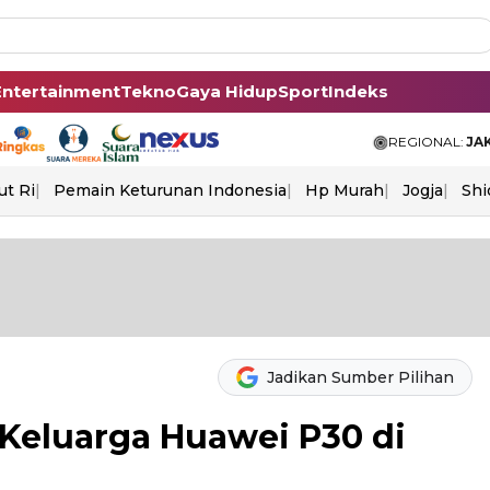
Entertainment
Tekno
Gaya Hidup
Sport
Indeks
REGIONAL:
JA
ut Ri
Pemain Keturunan Indonesia
Hp Murah
Jogja
Shi
Jadikan Sumber Pilihan
 Keluarga Huawei P30 di