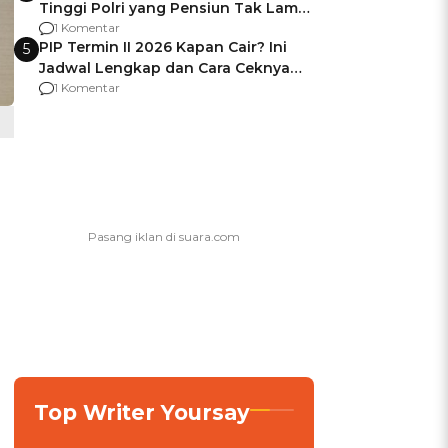
Tinggi Polri yang Pensiun Tak Lama
Usai Jadi Brigjen
1 Komentar
PIP Termin II 2026 Kapan Cair? Ini
5
Jadwal Lengkap dan Cara Ceknya
agar Dana Tidak Hangus!
1 Komentar
Top Writer Yoursay