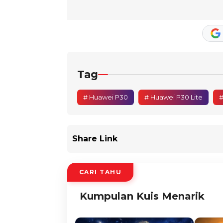
Tag
# Huawei P30
# Huawei P30 Lite
#
Share Link
CARI TAHU
Kumpulan Kuis Menarik