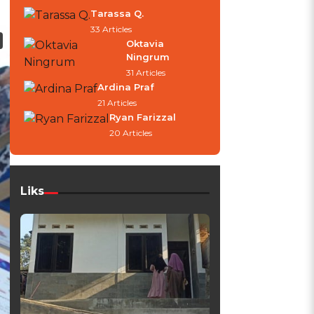
Tarassa Q.
33 Articles
Oktavia
Ningrum
31 Articles
Ardina Praf
21 Articles
Ryan Farizzal
20 Articles
Liks