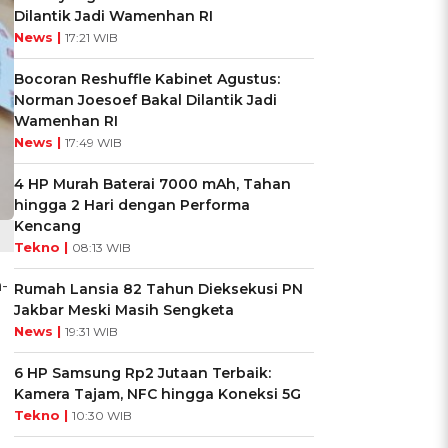
Dilantik Jadi Wamenhan RI
News |
17:21 WIB
Bocoran Reshuffle Kabinet Agustus:
Norman Joesoef Bakal Dilantik Jadi
Wamenhan RI
News |
17:49 WIB
4 HP Murah Baterai 7000 mAh, Tahan
hingga 2 Hari dengan Performa
Kencang
Tekno |
08:13 WIB
-
Rumah Lansia 82 Tahun Dieksekusi PN
Jakbar Meski Masih Sengketa
News |
19:31 WIB
6 HP Samsung Rp2 Jutaan Terbaik:
Kamera Tajam, NFC hingga Koneksi 5G
Tekno |
10:30 WIB