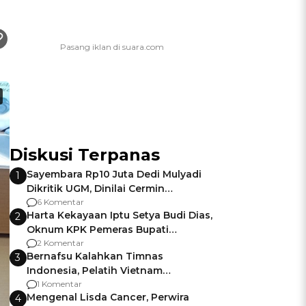
Diskusi Terpanas
Sayembara Rp10 Juta Dedi Mulyadi
1
Dikritik UGM, Dinilai Cermin
Gagalnya Negara Jamin Keamanan
6 Komentar
Harta Kekayaan Iptu Setya Budi Dias,
2
Oknum KPK Pemeras Bupati
Pemalang
2 Komentar
Bernafsu Kalahkan Timnas
3
Indonesia, Pelatih Vietnam
Berencana Pakai Jimat di Pakansari
1 Komentar
Mengenal Lisda Cancer, Perwira
4