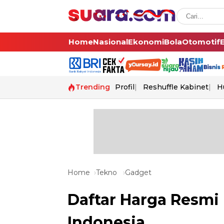
Home
Nasional
Ekonomi
Bola
Otomotif
Trending
Profil
Reshuffle Kabinet
H
Home
Tekno
Gadget
Daftar Harga Resmi
Indonesia