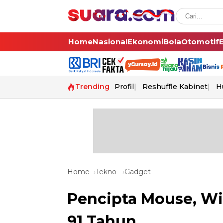
Home
Nasional
Ekonomi
Bola
Otomotif
Trending
Profil
Reshuffle Kabinet
H
Home
Tekno
Gadget
Pencipta Mouse, Wil
91 Tahun