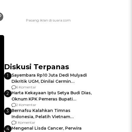
Diskusi Terpanas
Sayembara Rp10 Juta Dedi Mulyadi
1
Dikritik UGM, Dinilai Cermin
Gagalnya Negara Jamin Keamanan
6 Komentar
Harta Kekayaan Iptu Setya Budi Dias,
2
Oknum KPK Pemeras Bupati
Pemalang
2 Komentar
Bernafsu Kalahkan Timnas
3
Indonesia, Pelatih Vietnam
Berencana Pakai Jimat di Pakansari
1 Komentar
Mengenal Lisda Cancer, Perwira
4