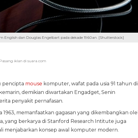
 English dan Douglas Engelbart pada dekade 1960an. [Shutterstock]
tu pencipta
mouse
komputer, wafat pada usia 91 tahun di
li kemarin, demikian diwartakan Engadget, Senin
rita penyakit pernafasan.
 1963, memanfaatkan gagasan yang dikembangkan ole
 yang berkarya di Stanford Research Intitute juga
kali menjabarkan konsep awal komputer modern.