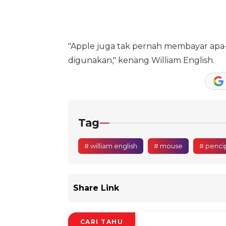
"Apple juga tak pernah membayar apa-a
digunakan," kenang William English.
Tag
# william english
# mouse
# penci
Share Link
CARI TAHU