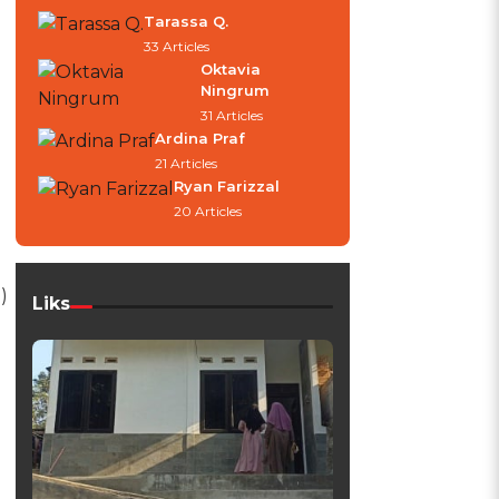
Tarassa Q.
33 Articles
Oktavia
Ningrum
31 Articles
Ardina Praf
21 Articles
Ryan Farizzal
20 Articles
)
Liks