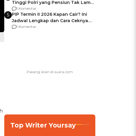
Tinggi Polri yang Pensiun Tak Lama
Usai Jadi Brigjen
1 Komentar
PIP Termin II 2026 Kapan Cair? Ini
5
Jadwal Lengkap dan Cara Ceknya
agar Dana Tidak Hangus!
1 Komentar
h
Top Writer Yoursay