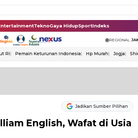
Entertainment
Tekno
Gaya Hidup
Sport
Indeks
REGIONAL:
JA
ut Ri
Pemain Keturunan Indonesia
Hp Murah
Jogja
Shi
Jadikan Sumber Pilihan
liam English, Wafat di Usia