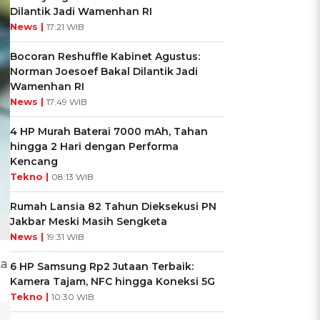
Dilantik Jadi Wamenhan RI
News |
17:21 WIB
Bocoran Reshuffle Kabinet Agustus:
Norman Joesoef Bakal Dilantik Jadi
Wamenhan RI
News |
17:49 WIB
4 HP Murah Baterai 7000 mAh, Tahan
hingga 2 Hari dengan Performa
Kencang
Tekno |
08:13 WIB
Rumah Lansia 82 Tahun Dieksekusi PN
Jakbar Meski Masih Sengketa
News |
19:31 WIB
ka
6 HP Samsung Rp2 Jutaan Terbaik:
Kamera Tajam, NFC hingga Koneksi 5G
Tekno |
10:30 WIB