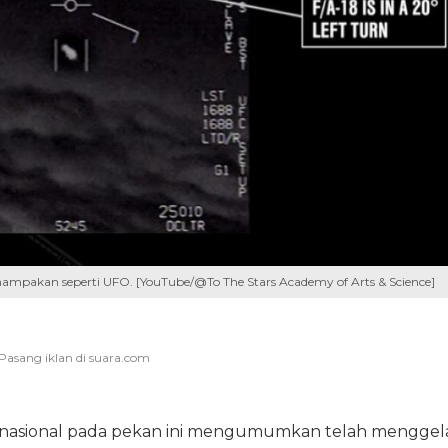
nampakan seperti UFO. [YouTube/@To The Stars Academy of Arts & Science]
rnasional pada pekan ini mengumumkan telah menggel