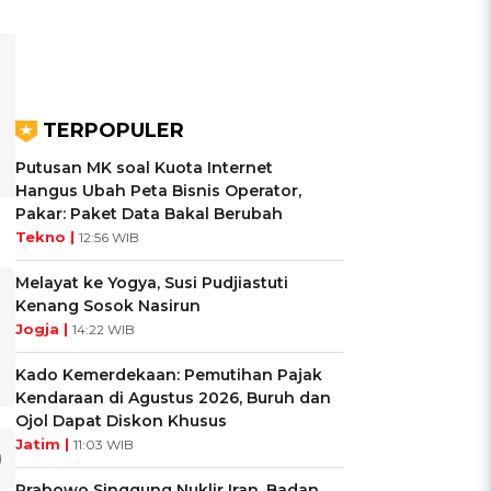
TERPOPULER
Putusan MK soal Kuota Internet
Hangus Ubah Peta Bisnis Operator,
Pakar: Paket Data Bakal Berubah
Tekno |
12:56 WIB
Melayat ke Yogya, Susi Pudjiastuti
Kenang Sosok Nasirun
Jogja |
14:22 WIB
Kado Kemerdekaan: Pemutihan Pajak
Kendaraan di Agustus 2026, Buruh dan
Ojol Dapat Diskon Khusus
Jatim |
11:03 WIB
Prabowo Singgung Nuklir Iran, Badan