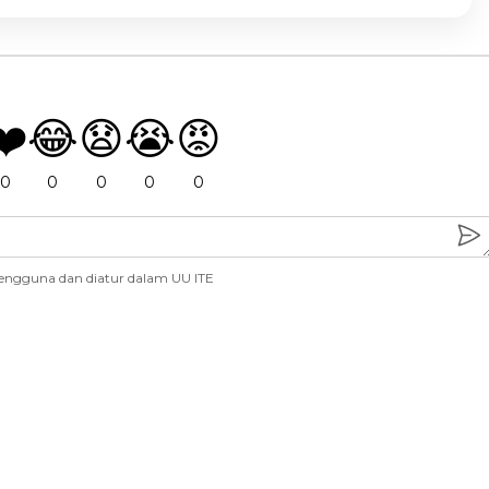
❤️
😂
😧
😭
😡
0
0
0
0
0
engguna dan diatur dalam UU ITE