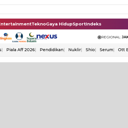
Entertainment
Tekno
Gaya Hidup
Sport
Indeks
REGIONAL:
JA
s
Piala Aff 2026
Pendidikan
Nuklir
Shio
Serum
Ott 