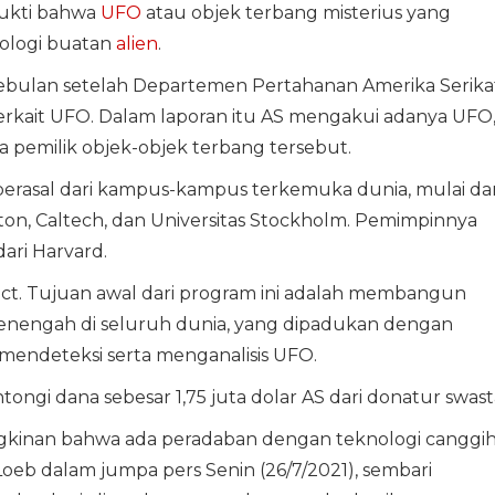
bukti bahwa
UFO
atau objek terbang misterius yang
ologi buatan
alien
.
bulan setelah Departemen Pertahanan Amerika Serika
rkait UFO. Dalam laporan itu AS mengakui adanya UFO
 pemilik objek-objek terbang tersebut.
 berasal dari kampus-kampus terkemuka dunia, mulai dar
eton, Caltech, dan Universitas Stockholm. Pemimpinnya
ari Harvard.
ct. Tujuan awal dari program ini adalah membangun
menengah di seluruh dunia, yang dipadukan dengan
endeteksi serta menganalisis UFO.
tongi dana sebesar 1,75 juta dolar AS dari donatur swast
ngkinan bahwa ada peradaban dengan teknologi canggi
i Loeb dalam jumpa pers Senin (26/7/2021), sembari