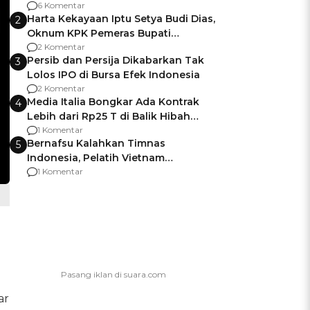
Gagalnya Negara Jamin Keamanan
6 Komentar
Harta Kekayaan Iptu Setya Budi Dias,
2
Oknum KPK Pemeras Bupati
Pemalang
2 Komentar
Persib dan Persija Dikabarkan Tak
3
Lolos IPO di Bursa Efek Indonesia
2 Komentar
Media Italia Bongkar Ada Kontrak
4
Lebih dari Rp25 T di Balik Hibah
Kapal Induk Giuseppe Garibaldi
1 Komentar
Bernafsu Kalahkan Timnas
5
Indonesia, Pelatih Vietnam
Berencana Pakai Jimat di Pakansari
1 Komentar
ar