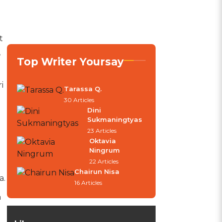
t
,
Top Writer Yoursay
i
Tarassa Q.
30 Articles
Dini
Sukmaningtyas
23 Articles
Oktavia
Ningrum
22 Articles
Chairun Nisa
a.
16 Articles
h