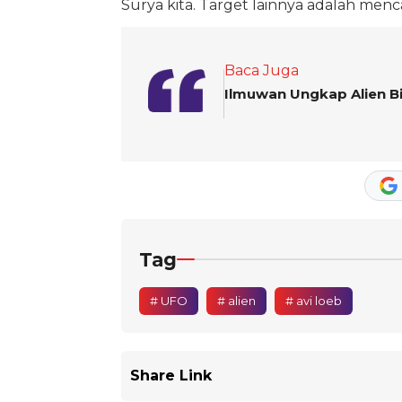
Surya kita. Target lainnya adalah menca
Baca Juga
Ilmuwan Ungkap Alien Bi
Tag
# UFO
# alien
# avi loeb
Share Link