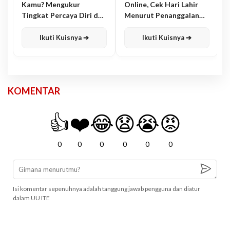
Kamu? Mengukur
Online, Cek Hari Lahir
Tingkat Percaya Diri dan
Menurut Penanggalan
Karisma
Jawa
Ikuti Kuisnya ➔
Ikuti Kuisnya ➔
KOMENTAR
👍
❤️
😂
😧
😭
😡
0
0
0
0
0
0
Isi komentar sepenuhnya adalah tanggung jawab pengguna dan diatur
dalam UU ITE