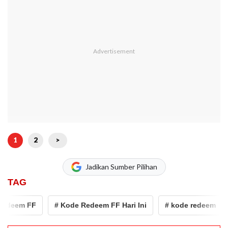
1
2
>
Jadikan Sumber Pilihan
TAG
deem FF
# Kode Redeem FF Hari Ini
# kode redeem
#