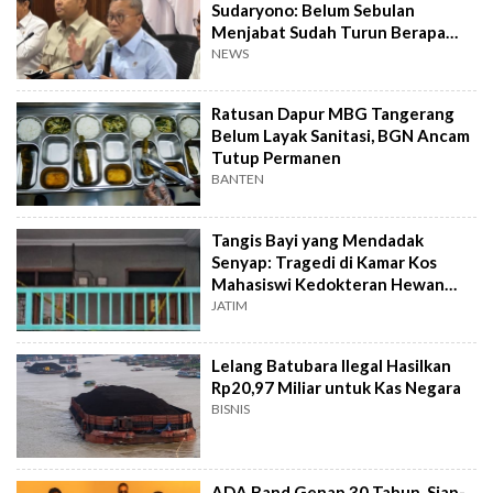
Sudaryono: Belum Sebulan
Menjabat Sudah Turun Berapa
Kilo?
NEWS
Ratusan Dapur MBG Tangerang
Belum Layak Sanitasi, BGN Ancam
Tutup Permanen
BANTEN
Tangis Bayi yang Mendadak
Senyap: Tragedi di Kamar Kos
Mahasiswi Kedokteran Hewan
Surabaya
JATIM
Lelang Batubara Ilegal Hasilkan
Rp20,97 Miliar untuk Kas Negara
BISNIS
ADA Band Genap 30 Tahun, Siap-