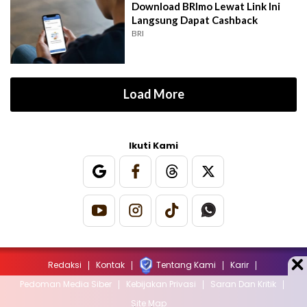
Download BRImo Lewat Link Ini
Langsung Dapat Cashback
BRI
Load More
Ikuti Kami
Redaksi
Kontak
Tentang Kami
Karir
Pedoman Media Siber
Kebijakan Privasi
Saran Dan Kritik
Site Map