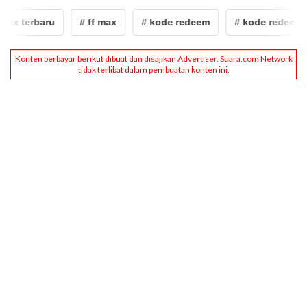
 terbaru
# ff max
# kode redeem
# kode redeem ff 