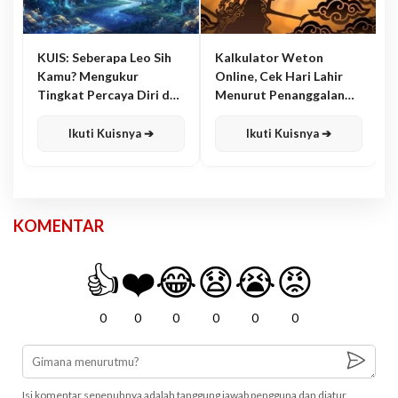
KUIS: Seberapa Leo Sih
Kalkulator Weton
Kamu? Mengukur
Online, Cek Hari Lahir
Tingkat Percaya Diri dan
Menurut Penanggalan
Karisma
Jawa
Ikuti Kuisnya ➔
Ikuti Kuisnya ➔
KOMENTAR
👍
❤️
😂
😧
😭
😡
0
0
0
0
0
0
Isi komentar sepenuhnya adalah tanggung jawab pengguna dan diatur