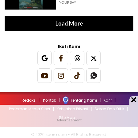
YOUR SAY
Load More
Ikuti Kami
Redaksi
Kontak
Tentang Kami
Karir
Pedoman Media Siber
Kebijakan Privasi
Saran Dan Kritik
Site Map
© 2026 suara.com - All Rights Reserved.