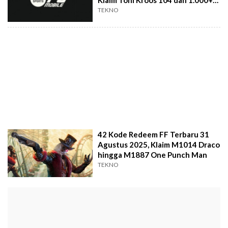
Gems
TEKNO
42 Kode Redeem FF Terbaru 31
Agustus 2025, Klaim M1014 Draco
hingga M1887 One Punch Man
TEKNO