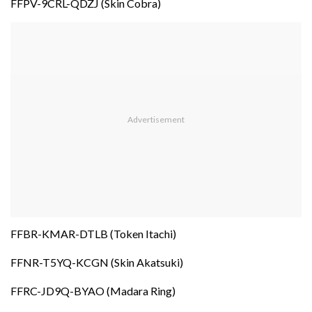
FFPV-9CRL-QDZJ (Skin Cobra)
FFBR-KMAR-DTLB (Token Itachi)
FFNR-T5YQ-KCGN (Skin Akatsuki)
FFRC-JD9Q-BYAO (Madara Ring)