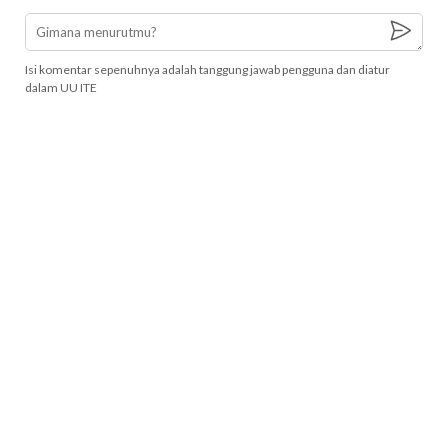
Isi komentar sepenuhnya adalah tanggung jawab pengguna dan diatur
dalam UU ITE