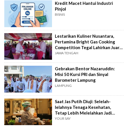
Kredit Macet Hantui Industri
Pinjol
BISNIS
Lestarikan Kuliner Nusantara,
Pertamina Bright Gas Cooking
Competition Tegal Lahirkan Juara
Baru
JAWA TENGAH
Gebrakan Bentor Nazaruddin:
Misi 50 Kursi PRI dan Sinyal
Barometer Lampung
LAMPUNG
Saat Jas Putih Diuji: Selelah-
lelahnya Tenaga Kesehatan,
Tetap Lebih Melelahkan Jadi
Pasien
YOUR SAY