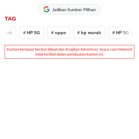
Jadikan Sumber Pilihan
TAG
urah
# HP 5G
# oppo
# hp murah
# HP 5G