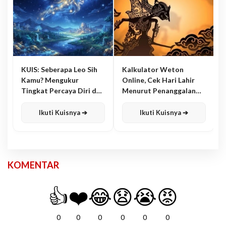
KUIS: Seberapa Leo Sih
Kalkulator Weton
Kamu? Mengukur
Online, Cek Hari Lahir
Tingkat Percaya Diri dan
Menurut Penanggalan
Karisma
Jawa
Ikuti Kuisnya ➔
Ikuti Kuisnya ➔
KOMENTAR
👍
❤️
😂
😧
😭
😡
0
0
0
0
0
0